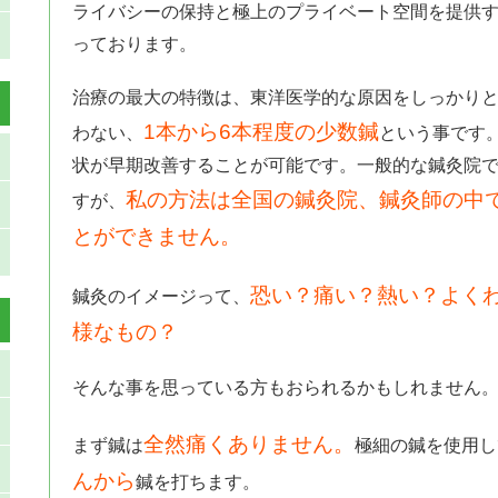
ライバシーの保持と極上のプライベート空間を提供
っております。
治療の最大の特徴は、東洋医学的な原因をしっかり
1本から6本程度の少数鍼
わない、
という事です
状が早期改善することが可能です。一般的な鍼灸院
私の方法は全国の鍼灸院、鍼灸師の中
すが、
とができません。
恐い？痛い？熱い？よく
鍼灸のイメージって、
様なもの？
そんな事を思っている方もおられるかもしれません
全然痛くありません。
まず鍼は
極細の鍼を使用し
んから
鍼を打ちます。