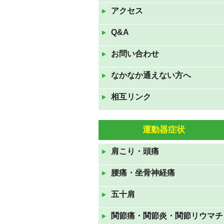
は夏休みです。
アクセス
2022年8月9日
Q&A
7月16日(土)17日(日)18日(月
お問い合わせ
祝)の三連休も休まず診察して
おります。
なかなか通えない方へ
2022年7月16日
相互リンク
GWも休まず診察しておりま
す。
2022年4月23日
運動器症状
11月23日(火祝)は通常通り、24
肩こり・頭痛
日(水)、25日(木)は臨時休診で
す。
腰痛・坐骨神経痛
2021年11月22日
五十肩
８月１５日(日)～１７日(火)ま
でお盆休みです
関節痛・関節炎・関節リウマチ
2021年8月12日