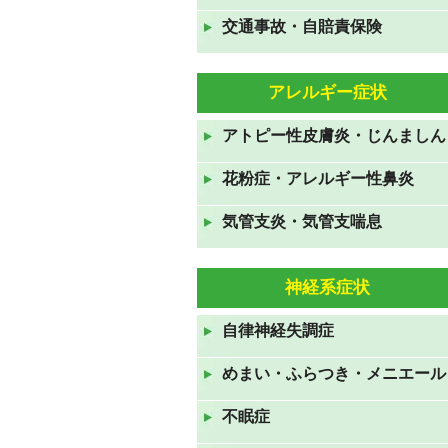
交通事故・自賠責保険
GWも休まず営業しておりま
す。
2021年4月24日
アレルギー症状
年末年始のお知らせ 2020年
アトピー性皮膚炎・じんましん
12月31日から2021年1月3日ま
で休診です。
花粉症・アレルギー性鼻炎
2020年12月19日
気管支炎・気管支喘息
お盆休みも休みなく診察してお
ります。
神経系症状
2020年8月10日
7月23日から26日の祝日も診察
自律神経失調症
しております。
めまい・ふらつき・メニエール
2020年7月19日
ＧＷも休みなく診察していま
不眠症
す。