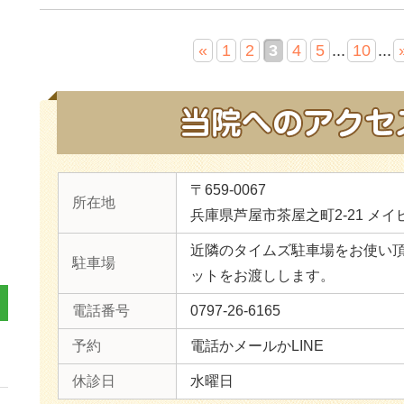
«
1
2
3
4
5
...
10
...
〒659-0067
所在地
兵庫県芦屋市茶屋之町2-21 メイ
近隣のタイムズ駐車場をお使い
駐車場
ットをお渡しします。
電話番号
0797-26-6165
予約
電話かメールかLINE
休診日
水曜日