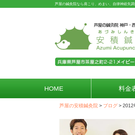
芦屋の鍼灸院なら肩こり、めまい、自律神経失調
HOME
料金
芦屋の安積鍼灸院
>
ブログ
>
201