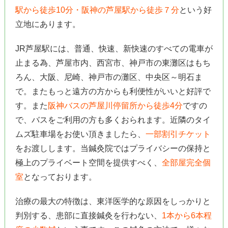
駅から徒歩10分・阪神の芦屋駅から徒歩７分
という好
立地にあります。
JR芦屋駅には、普通、快速、新快速のすべての電車が
止まる為、芦屋市内、西宮市、神戸市の東灘区はもち
ろん、大阪、尼崎、神戸市の灘区、中央区～明石ま
で。またもっと遠方の方からも利便性がいいと好評で
す。また
阪神バスの芦屋川停留所から徒歩4分
ですの
で、バスをご利用の方も多くおられます。近隣のタイ
ムズ駐車場をお使い頂きましたら、
一部割引チケット
をお渡しします。当鍼灸院ではプライバシーの保持と
極上のプライベート空間を提供すべく、
全部屋完全個
室
となっております。
治療の最大の特徴は、東洋医学的な原因をしっかりと
判別する、患部に直接鍼灸を行わない、
1本から6本程