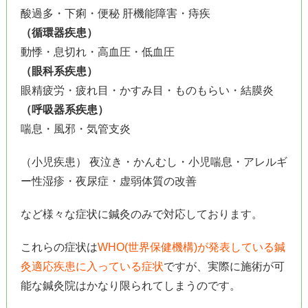
酸過多・下痢・便秘 肝機能障害・痔疾
（循環器疾患）
動悸・息切れ・高血圧・低血圧
（眼科系疾患）
眼精疲労・疲れ目・かすみ目・ものもらい・結膜炎
（呼吸器系疾患）
喘息・風邪・気管支炎
（小児疾患） 夜泣き・かんむし・小児喘息・アレルギ
ー性湿疹・夜尿症・虚弱体質の改善
など様々な症状に鍼灸のみで対応しております。
これらの症状は
WHO(世界保健機構)が発表している鍼
灸適応疾患に入っている症状
ですが、実際に施術が可
能な鍼灸院はかなり限られてしまうのです。