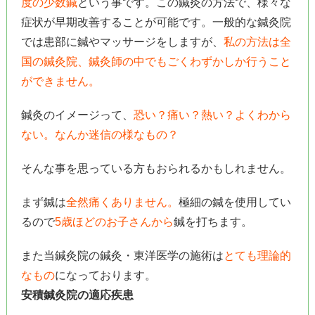
度の少数鍼
という事です。この鍼灸の方法で、様々な
症状が早期改善することが可能です。一般的な鍼灸院
では患部に鍼やマッサージをしますが、
私の方法は全
国の鍼灸院、鍼灸師の中でもごくわずかしか行うこと
ができません。
鍼灸のイメージって、
恐い？痛い？熱い？よくわから
ない。なんか迷信の様なもの？
そんな事を思っている方もおられるかもしれません。
まず鍼は
全然痛くありません。
極細の鍼を使用してい
るので
5歳ほどのお子さんから
鍼を打ちます。
また当鍼灸院の鍼灸・東洋医学の施術は
とても理論的
なもの
になっております。
安積鍼灸院の適応疾患