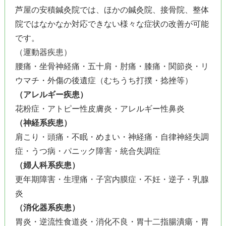
芦屋の安積鍼灸院では、ほかの鍼灸院、接骨院、整体
院ではなかなか対応できない様々な症状の改善が可能
です。
（運動器疾患）
腰痛・坐骨神経痛・五十肩・肘痛・膝痛・関節炎・リ
ウマチ・外傷の後遺症（むちうち打撲・捻挫等）
（アレルギー疾患）
花粉症・アトピー性皮膚炎・アレルギー性鼻炎
（神経系疾患）
肩こり・頭痛・不眠・めまい・神経痛・自律神経失調
症・うつ病・パニック障害・統合失調症
（婦人科系疾患）
更年期障害・生理痛・子宮内膜症・不妊・逆子・乳腺
炎
（消化器系疾患）
胃炎・逆流性食道炎・消化不良・胃十二指腸潰瘍・胃