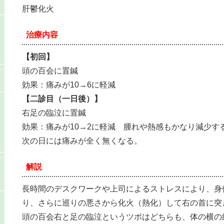
肝鬱化火
治療内容
【初回】
頭の百会に置鍼
効果：痛みが10→6に軽減
【二診目（一日後）】
右足の臨泣に置鍼
効果：痛みが10→2に軽減 腫れや熱感もかなり減少す
次の日には痛みが全く無くなる。
解説
長時間のデスクワークや上司によるストレスにより、身
り、さらに巡りの悪さから化火（熱化）して右の首に突
頭の百会右と足の臨泣というツボはどちらも、体の横の