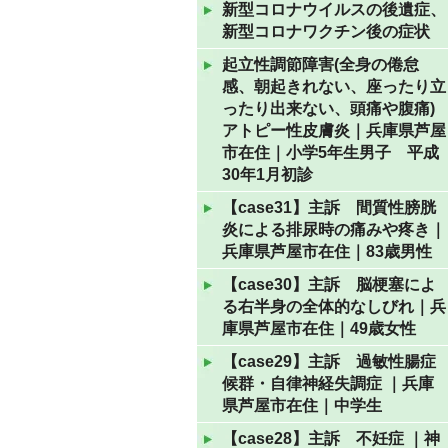
新型コロナウイルスの後遺症、
新型コロナワクチン後の症状
起立性調節障害(全身の倦怠
感、朝起きれない、座ったり立
ったり出来ない、頭痛や腹痛)
アトピー性皮膚炎｜兵庫県芦屋
市在住｜小学5年生男子 平成
30年1月初診
【case31】主訴 間質性膀胱
炎による排尿時の痛みや疼き｜
兵庫県芦屋市在住｜83歳男性
【case30】主訴 脳梗塞によ
る右半身の全体的なしびれ｜兵
庫県芦屋市在住｜49歳女性
【case29】主訴 過敏性腸症
候群・自律神経失調症 ｜兵庫
県芦屋市在住｜中学生
【case28】主訴 不妊症 ｜神