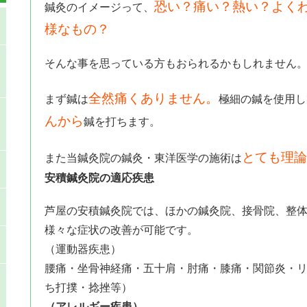
恐い？痛い？熱い？よく
鍼灸のイメージって、
様なもの？
そんな事を思っている方もおられるかもしれません
全然痛くありません。
まず鍼は
極細の鍼を使用し
んから
鍼を打ちます。
とても理論
また当鍼灸院の鍼灸・東洋医学の施術は
安積鍼灸院の適応疾患
芦屋の安積鍼灸院では、ほかの鍼灸院、接骨院、整
様々な症状の改善が可能です。
（運動器疾患）
腰痛・坐骨神経痛・五十肩・肘痛・膝痛・関節炎・
ち打撲・捻挫等）
（アレルギー疾患）