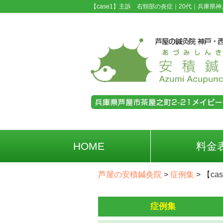
【case1】主訴 右頸部の炎症｜20代｜兵庫県神
HOME
料金
芦屋の安積鍼灸院
>
症例集
>
【c
症例集