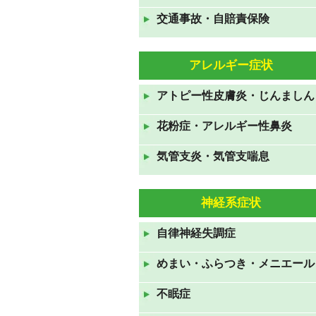
交通事故・自賠責保険
GWも休まず営業しておりま
す。
2021年4月24日
アレルギー症状
年末年始のお知らせ 2020年
アトピー性皮膚炎・じんましん
12月31日から2021年1月3日ま
で休診です。
花粉症・アレルギー性鼻炎
2020年12月19日
気管支炎・気管支喘息
お盆休みも休みなく診察してお
ります。
神経系症状
2020年8月10日
7月23日から26日の祝日も診察
自律神経失調症
しております。
めまい・ふらつき・メニエール
2020年7月19日
ＧＷも休みなく診察していま
不眠症
す。