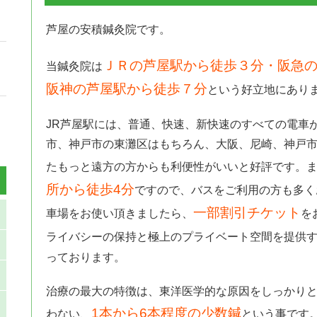
芦屋の安積鍼灸院です。
ＪＲの芦屋駅から徒歩３分・阪急の
当鍼灸院は
阪神の芦屋駅から徒歩７分
という好立地にあり
JR芦屋駅には、普通、快速、新快速のすべての電車
市、神戸市の東灘区はもちろん、大阪、尼崎、神戸
たもっと遠方の方からも利便性がいいと好評です。
所から徒歩4分
ですので、バスをご利用の方も多く
一部割引チケット
車場をお使い頂きましたら、
を
ライバシーの保持と極上のプライベート空間を提供
っております。
治療の最大の特徴は、東洋医学的な原因をしっかり
1本から6本程度の少数鍼
わない、
という事です