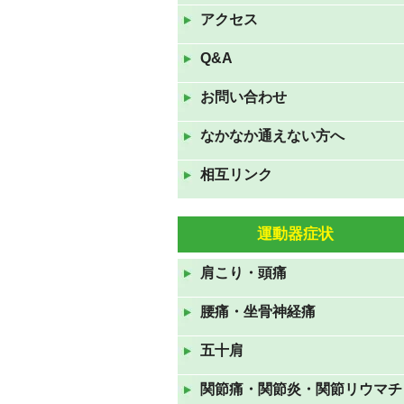
は夏休みです。
アクセス
2022年8月9日
Q&A
7月16日(土)17日(日)18日(月
お問い合わせ
祝)の三連休も休まず診察して
おります。
なかなか通えない方へ
2022年7月16日
相互リンク
GWも休まず診察しておりま
す。
2022年4月23日
運動器症状
11月23日(火祝)は通常通り、24
肩こり・頭痛
日(水)、25日(木)は臨時休診で
す。
腰痛・坐骨神経痛
2021年11月22日
五十肩
８月１５日(日)～１７日(火)ま
でお盆休みです
関節痛・関節炎・関節リウマチ
2021年8月12日