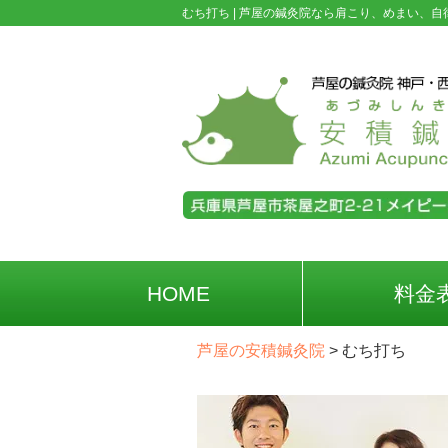
むち打ち |
芦屋の鍼灸院なら肩こり、めまい、自
HOME
料金
芦屋の安積鍼灸院
>
むち打ち