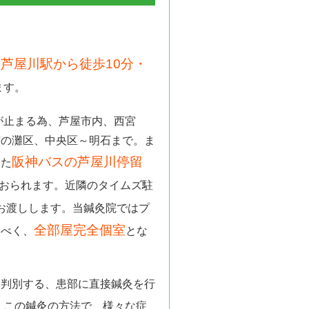
芦屋川駅から徒歩10分・
ます。
が止まる為、芦屋市内、西宮
市の灘区、中央区～明石まで。ま
阪神バスの芦屋川停留
また
おられます。近隣のタイムズ駐
お渡しします。当鍼灸院ではプ
全部屋完全個室
すべく、
とな
と判別する、患部に直接鍼灸を行
。この鍼灸の方法で、様々な症