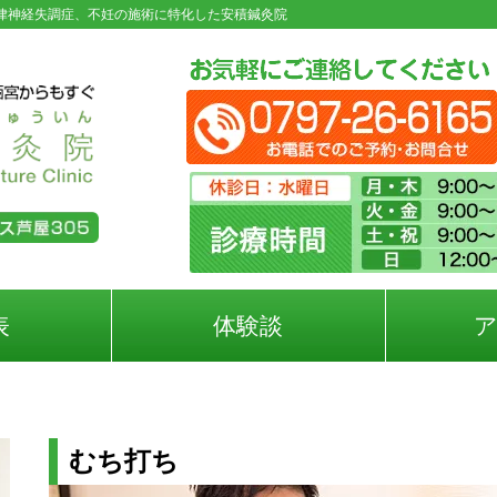
律神経失調症、不妊の施術に特化した安積鍼灸院
表
体験談
むち打ち