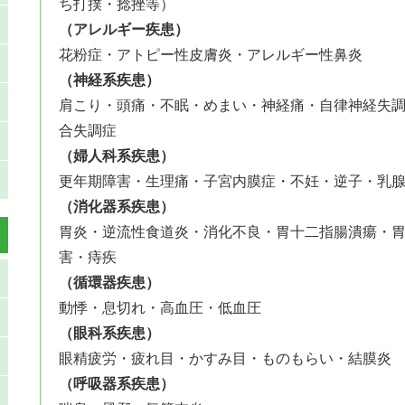
ち打撲・捻挫等）
（アレルギー疾患）
花粉症・アトピー性皮膚炎・アレルギー性鼻炎
（神経系疾患）
肩こり・頭痛・不眠・めまい・神経痛・自律神経失
合失調症
（婦人科系疾患）
更年期障害・生理痛・子宮内膜症・不妊・逆子・乳
（消化器系疾患）
胃炎・逆流性食道炎・消化不良・胃十二指腸潰瘍・胃
害・痔疾
（循環器疾患）
動悸・息切れ・高血圧・低血圧
（眼科系疾患）
眼精疲労・疲れ目・かすみ目・ものもらい・結膜炎
（呼吸器系疾患）