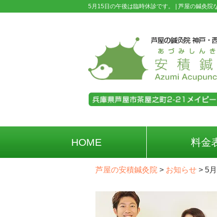
5月15日の午後は臨時休診です。 |
芦屋の鍼灸院
HOME
料金
芦屋の安積鍼灸院
>
お知らせ
>
5