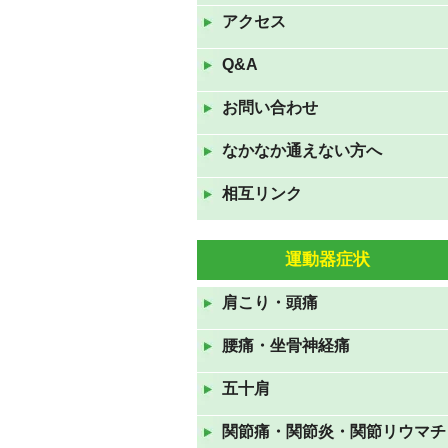
は夏休みです。
アクセス
2022年8月9日
Q&A
7月16日(土)17日(日)18日(月
お問い合わせ
祝)の三連休も休まず診察して
おります。
なかなか通えない方へ
2022年7月16日
相互リンク
GWも休まず診察しておりま
す。
2022年4月23日
運動器症状
11月23日(火祝)は通常通り、24
肩こり・頭痛
日(水)、25日(木)は臨時休診で
す。
腰痛・坐骨神経痛
2021年11月22日
五十肩
８月１５日(日)～１７日(火)ま
でお盆休みです
関節痛・関節炎・関節リウマチ
2021年8月12日