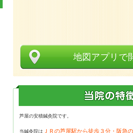
地図アプリで
芦屋の安積鍼灸院です。
ＪＲの芦屋駅から徒歩３分・阪急の
当鍼灸院は