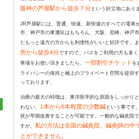
阪神の芦屋駅から徒歩７分
という好立地にあり
JR芦屋駅には、普通、快速、新快速のすべての電車
市、神戸市の東灘区はもちろん、大阪、尼崎、神戸
たもっと遠方の方からも利便性がいいと好評です。
所から徒歩4分
ですので、バスをご利用の方も多く
一部割引チケット
車場をお使い頂きましたら、
を
ライバシーの保持と極上のプライベート空間を提供
っております。
治療の最大の特徴は、東洋医学的な原因をしっかり
1本から6本程度の少数鍼
わない、
という事です
状が早期改善することが可能です。一般的な鍼灸院
私の方法は全国の鍼灸院、鍼灸師の中
すが、
とができません。