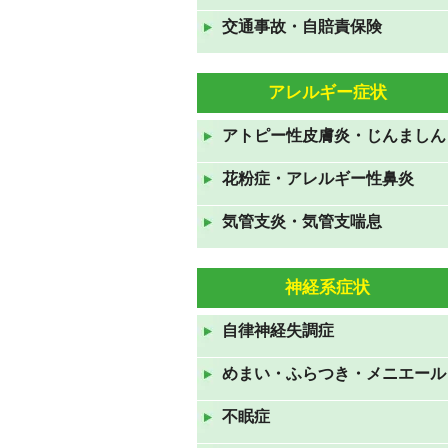
交通事故・自賠責保険
GWも休まず営業しておりま
す。
2021年4月24日
アレルギー症状
年末年始のお知らせ 2020年
アトピー性皮膚炎・じんましん
12月31日から2021年1月3日ま
で休診です。
花粉症・アレルギー性鼻炎
2020年12月19日
気管支炎・気管支喘息
お盆休みも休みなく診察してお
ります。
神経系症状
2020年8月10日
7月23日から26日の祝日も診察
自律神経失調症
しております。
めまい・ふらつき・メニエール
2020年7月19日
ＧＷも休みなく診察していま
不眠症
す。