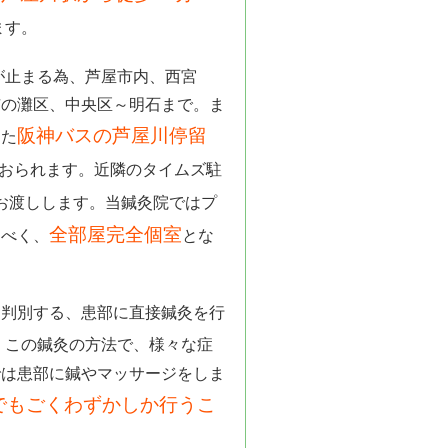
ます。
が止まる為、芦屋市内、西宮
市の灘区、中央区～明石まで。ま
阪神バスの芦屋川停留
また
おられます。近隣のタイムズ駐
お渡しします。当鍼灸院ではプ
全部屋完全個室
すべく、
とな
と判別する、患部に直接鍼灸を行
。この鍼灸の方法で、様々な症
では患部に鍼やマッサージをしま
でもごくわずかしか行うこ