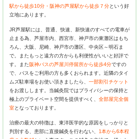
駅から徒歩10分・阪神の芦屋駅から徒歩７分
という好
立地にあります。
JR芦屋駅には、普通、快速、新快速のすべての電車が
止まる為、芦屋市内、西宮市、神戸市の東灘区はもち
ろん、大阪、尼崎、神戸市の灘区、中央区～明石ま
で。またもっと遠方の方からも利便性がいいと好評で
す。また
阪神バスの芦屋川停留所から徒歩4分
ですの
で、バスをご利用の方も多くおられます。近隣のタイ
ムズ駐車場をお使い頂きましたら、
一部割引チケット
をお渡しします。当鍼灸院ではプライバシーの保持と
極上のプライベート空間を提供すべく、
全部屋完全個
室
となっております。
治療の最大の特徴は、東洋医学的な原因をしっかりと
判別する、患部に直接鍼灸を行わない、
1本から6本程