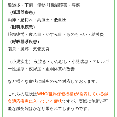
酸過多・下痢・便秘 肝機能障害・痔疾
（循環器疾患）
動悸・息切れ・高血圧・低血圧
（眼科系疾患）
眼精疲労・疲れ目・かすみ目・ものもらい・結膜炎
（呼吸器系疾患）
喘息・風邪・気管支炎
（小児疾患） 夜泣き・かんむし・小児喘息・アレルギ
ー性湿疹・夜尿症・虚弱体質の改善
など様々な症状に鍼灸のみで対応しております。
これらの症状は
WHO(世界保健機構)が発表している鍼
灸適応疾患に入っている症状
ですが、実際に施術が可
能な鍼灸院はかなり限られてしまうのです。