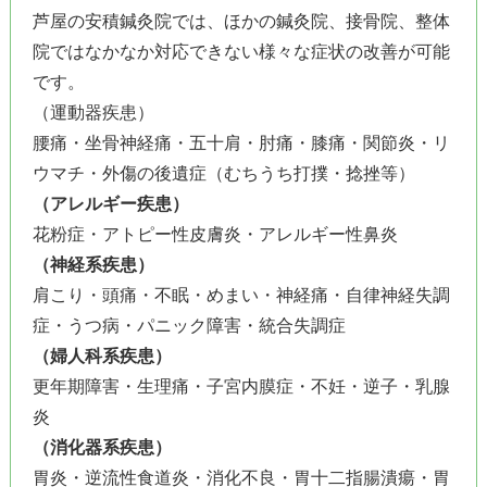
芦屋の安積鍼灸院では、ほかの鍼灸院、接骨院、整体
院ではなかなか対応できない様々な症状の改善が可能
です。
（運動器疾患）
腰痛・坐骨神経痛・五十肩・肘痛・膝痛・関節炎・リ
ウマチ・外傷の後遺症（むちうち打撲・捻挫等）
（アレルギー疾患）
花粉症・アトピー性皮膚炎・アレルギー性鼻炎
（神経系疾患）
肩こり・頭痛・不眠・めまい・神経痛・自律神経失調
症・うつ病・パニック障害・統合失調症
（婦人科系疾患）
更年期障害・生理痛・子宮内膜症・不妊・逆子・乳腺
炎
（消化器系疾患）
胃炎・逆流性食道炎・消化不良・胃十二指腸潰瘍・胃