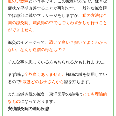
度の少数鍼
という事です。この鍼灸の方法で、様々な
症状が早期改善することが可能です。一般的な鍼灸院
では患部に鍼やマッサージをしますが、
私の方法は全
国の鍼灸院、鍼灸師の中でもごくわずかしか行うこと
ができません。
鍼灸のイメージって、
恐い？痛い？熱い？よくわから
ない。なんか迷信の様なもの？
そんな事を思っている方もおられるかもしれません。
まず鍼は
全然痛くありません。
極細の鍼を使用してい
るので
5歳ほどのお子さんから
鍼を打ちます。
また当鍼灸院の鍼灸・東洋医学の施術は
とても理論的
なもの
になっております。
安積鍼灸院の適応疾患