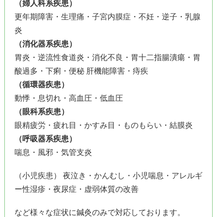
（婦人科系疾患）
更年期障害・生理痛・子宮内膜症・不妊・逆子・乳腺
炎
（消化器系疾患）
胃炎・逆流性食道炎・消化不良・胃十二指腸潰瘍・胃
酸過多・下痢・便秘 肝機能障害・痔疾
（循環器疾患）
動悸・息切れ・高血圧・低血圧
（眼科系疾患）
眼精疲労・疲れ目・かすみ目・ものもらい・結膜炎
（呼吸器系疾患）
喘息・風邪・気管支炎
（小児疾患） 夜泣き・かんむし・小児喘息・アレルギ
ー性湿疹・夜尿症・虚弱体質の改善
など様々な症状に鍼灸のみで対応しております。