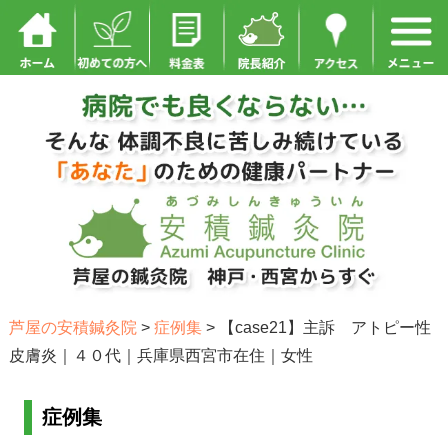
芦屋の安積鍼灸院
>
症例集
>
【case21】主訴 アトピー性
皮膚炎｜４０代｜兵庫県西宮市在住｜女性
症例集