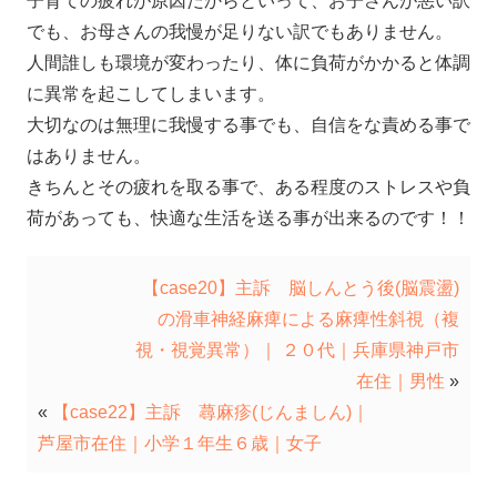
子育ての疲れが原因だからといって、お子さんが悪い訳
でも、お母さんの我慢が足りない訳でもありません。
人間誰しも環境が変わったり、体に負荷がかかると体調
に異常を起こしてしまいます。
大切なのは無理に我慢する事でも、自信をな責める事で
はありません。
きちんとその疲れを取る事で、ある程度のストレスや負
荷があっても、快適な生活を送る事が出来るのです！！
【case20】主訴 脳しんとう後(脳震盪)
の滑車神経麻痺による麻痺性斜視（複
視・視覚異常）｜ ２０代｜兵庫県神戸市
在住｜男性
»
«
【case22】主訴 蕁麻疹(じんましん)｜
芦屋市在住｜小学１年生６歳｜女子