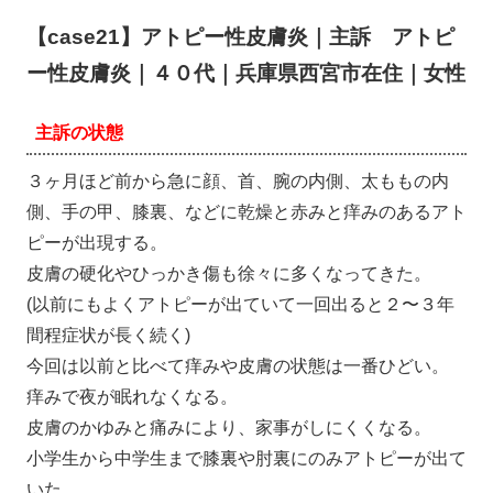
【case21】アトピー性皮膚炎｜主訴 アトピ
ー性皮膚炎｜４０代｜兵庫県西宮市在住｜女性
主訴の状態
３ヶ月ほど前から急に顔、首、腕の内側、太ももの内
側、手の甲、膝裏、などに乾燥と赤みと痒みのあるアト
ピーが出現する。
皮膚の硬化やひっかき傷も徐々に多くなってきた。
(以前にもよくアトピーが出ていて一回出ると２〜３年
間程症状が長く続く)
今回は以前と比べて痒みや皮膚の状態は一番ひどい。
痒みで夜が眠れなくなる。
皮膚のかゆみと痛みにより、家事がしにくくなる。
小学生から中学生まで膝裏や肘裏にのみアトピーが出て
いた。