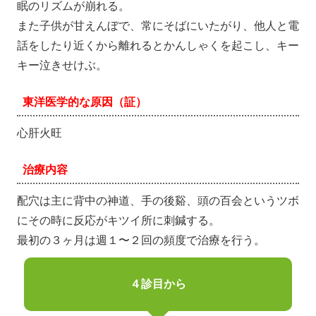
眠のリズムが崩れる。
また子供が甘えんぼで、常にそばにいたがり、他人と電
話をしたり近くから離れるとかんしゃくを起こし、キー
キー泣きせけぶ。
東洋医学的な原因（証）
心肝火旺
治療内容
配穴は主に背中の神道、手の後谿、頭の百会というツボ
にその時に反応がキツイ所に刺鍼する。
最初の３ヶ月は週１〜２回の頻度で治療を行う。
４診目から