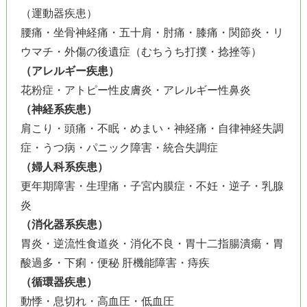
（運動器疾患）
腰痛・坐骨神経痛・五十肩・肘痛・膝痛・関節炎・リ
ウマチ・外傷の後遺症（むちうち打撲・捻挫等）
（アレルギー疾患）
花粉症・アトピー性皮膚炎・アレルギー性鼻炎
（神経系疾患）
肩こり・頭痛・不眠・めまい・神経痛・自律神経失調
症・うつ病・パニック障害・統合失調症
（婦人科系疾患）
更年期障害・生理痛・子宮内膜症・不妊・逆子・乳腺
炎
（消化器系疾患）
胃炎・逆流性食道炎・消化不良・胃十二指腸潰瘍・胃
酸過多・下痢・便秘 肝機能障害・痔疾
（循環器疾患）
動悸・息切れ・高血圧・低血圧