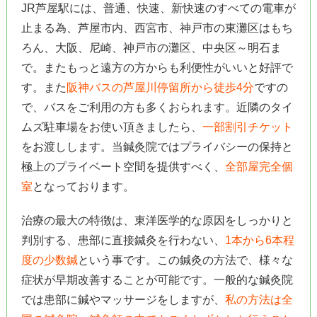
JR芦屋駅には、普通、快速、新快速のすべての電車が
止まる為、芦屋市内、西宮市、神戸市の東灘区はもち
ろん、大阪、尼崎、神戸市の灘区、中央区～明石ま
で。またもっと遠方の方からも利便性がいいと好評で
す。また
阪神バスの芦屋川停留所から徒歩4分
ですの
で、バスをご利用の方も多くおられます。近隣のタイ
ムズ駐車場をお使い頂きましたら、
一部割引チケット
をお渡しします。当鍼灸院ではプライバシーの保持と
極上のプライベート空間を提供すべく、
全部屋完全個
室
となっております。
治療の最大の特徴は、東洋医学的な原因をしっかりと
判別する、患部に直接鍼灸を行わない、
1本から6本程
度の少数鍼
という事です。この鍼灸の方法で、様々な
症状が早期改善することが可能です。一般的な鍼灸院
では患部に鍼やマッサージをしますが、
私の方法は全