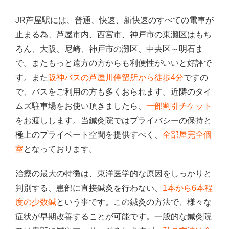
JR芦屋駅には、普通、快速、新快速のすべての電車が
止まる為、芦屋市内、西宮市、神戸市の東灘区はもち
ろん、大阪、尼崎、神戸市の灘区、中央区～明石ま
で。またもっと遠方の方からも利便性がいいと好評で
す。また
阪神バスの芦屋川停留所から徒歩4分
ですの
で、バスをご利用の方も多くおられます。近隣のタイ
ムズ駐車場をお使い頂きましたら、
一部割引チケット
をお渡しします。当鍼灸院ではプライバシーの保持と
極上のプライベート空間を提供すべく、
全部屋完全個
室
となっております。
治療の最大の特徴は、東洋医学的な原因をしっかりと
判別する、患部に直接鍼灸を行わない、
1本から6本程
度の少数鍼
という事です。この鍼灸の方法で、様々な
症状が早期改善することが可能です。一般的な鍼灸院