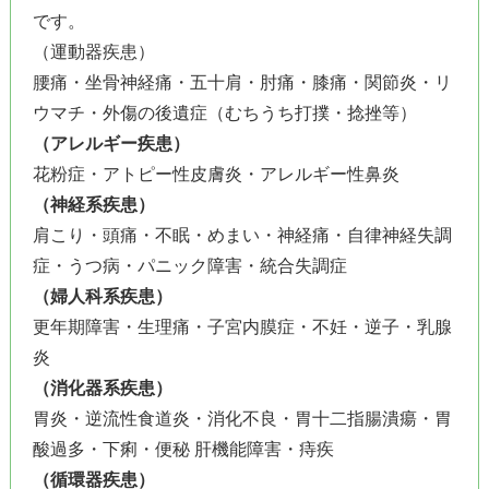
です。
（運動器疾患）
腰痛・坐骨神経痛・五十肩・肘痛・膝痛・関節炎・リ
ウマチ・外傷の後遺症（むちうち打撲・捻挫等）
（アレルギー疾患）
花粉症・アトピー性皮膚炎・アレルギー性鼻炎
（神経系疾患）
肩こり・頭痛・不眠・めまい・神経痛・自律神経失調
症・うつ病・パニック障害・統合失調症
（婦人科系疾患）
更年期障害・生理痛・子宮内膜症・不妊・逆子・乳腺
炎
（消化器系疾患）
胃炎・逆流性食道炎・消化不良・胃十二指腸潰瘍・胃
酸過多・下痢・便秘 肝機能障害・痔疾
（循環器疾患）