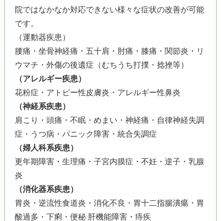
院ではなかなか対応できない様々な症状の改善が可能
です。
（運動器疾患）
腰痛・坐骨神経痛・五十肩・肘痛・膝痛・関節炎・リ
ウマチ・外傷の後遺症（むちうち打撲・捻挫等）
（アレルギー疾患）
花粉症・アトピー性皮膚炎・アレルギー性鼻炎
（神経系疾患）
肩こり・頭痛・不眠・めまい・神経痛・自律神経失調
症・うつ病・パニック障害・統合失調症
（婦人科系疾患）
更年期障害・生理痛・子宮内膜症・不妊・逆子・乳腺
炎
（消化器系疾患）
胃炎・逆流性食道炎・消化不良・胃十二指腸潰瘍・胃
酸過多・下痢・便秘 肝機能障害・痔疾