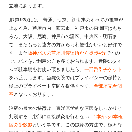
立地にあります。
JR芦屋駅には、普通、快速、新快速のすべての電車が
止まる為、芦屋市内、西宮市、神戸市の東灘区はもち
ろん、大阪、尼崎、神戸市の灘区、中央区～明石ま
で。またもっと遠方の方からも利便性がいいと好評で
す。また
阪神バスの芦屋川停留所から徒歩4分
ですの
で、バスをご利用の方も多くおられます。近隣のタイ
ムズ駐車場をお使い頂きましたら、
一部割引チケット
をお渡しします。当鍼灸院ではプライバシーの保持と
極上のプライベート空間を提供すべく、
全部屋完全個
室
となっております。
治療の最大の特徴は、東洋医学的な原因をしっかりと
判別する、患部に直接鍼灸を行わない、
1本から6本程
度の少数鍼
という事です。この鍼灸の方法で、様々な