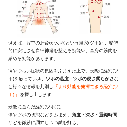
例えば、背中の肝兪(かんゆ)という経穴(ツボ)は、精神
的に安定させ自律神経を整える効能や、全身の筋肉を
緩める効能があります。
病やつらい症状の原因をふまえた上で、実際に経穴(ツ
ボ)を触っていき、
ツボの温度・ツボの硬さ柔らかさ
な
ど様々な情報を判別し
『より効能を発揮できる経穴(ツ
ボ) 』
を探し出します！
最後に選んだ経穴(ツボ)に
体やツボの状態などをふまえ、
角度・深さ・置鍼時間
などを微妙に調節しつつ鍼を打ち、