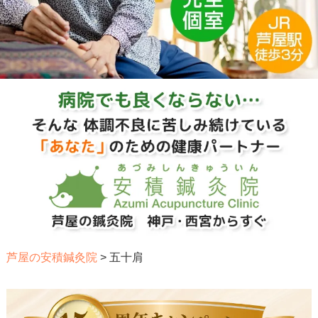
芦屋の安積鍼灸院
>
五十肩