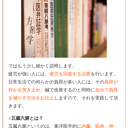
ではもう少し細かく説明します。
疲労が強い人には、
疲労を回復する治療
を行います。
日常生活での何らかの負荷が多い人には、その
負荷が
何かを突き止め
、鍼で改善するのと同時に
自分で負荷
を減らす方法をお伝え
しますので、それを実践して頂
きます。
○五臓六腑とは？
五臓六腑というのは、東洋医学的に
内臓、筋肉、神