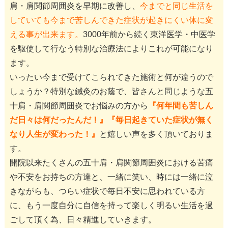
肩・肩関節周囲炎を早期に改善し、
今までと同じ生活を
していても今まで苦しんできた症状が起きにくい体に変
える事が出来ます。
3000年前から続く東洋医学・中医学
を駆使して行なう特別な治療法によりこれが可能になり
ます。
いったい今まで受けてこられてきた施術と何が違うので
しょうか？特別な鍼灸のお蔭で、皆さんと同じような五
十肩・肩関節周囲炎でお悩みの方から
『何年間も苦しん
だ日々は何だったんだ！』『毎日起きていた症状が無く
なり人生が変わった！』
と嬉しい声を多く頂いておりま
す。
開院以来たくさんの五十肩・肩関節周囲炎における苦痛
や不安をお持ちの方達と、一緒に笑い、時には一緒に泣
きながらも、つらい症状で毎日不安に思われている方
に、もう一度自分に自信を持って楽しく明るい生活を過
ごして頂く為、日々精進していきます。