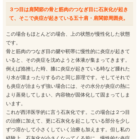
３つ目は肩関節の骨と筋肉のつなぎ目に石灰化が起き
て、そこで炎症が起きている五十肩・肩関節周囲炎。
この場合もほとんどの場合、上の状態が慢性化した状態
です。
骨と筋肉のつなぎ目の腱や靭帯に慢性的に炎症が起きて
いると、その炎症を沈めようと体液が集まってきます。
例えば捻挫した時、膝に炎症が起きている時など腫れた
り水が溜まったりするのと同じ原理です。そしてそれで
も炎症が治まらず強い場合には、その水分が炎症の熱に
より蒸発してしまい、内容物が固体化して固まってしま
います。
これが西洋医学的に言う石灰化です。この場合は２つ目
の治療に加えて、更に石灰化を起こしている部分を少し
ずつ溶かして小さくしていく治療も加えます。但し私の
経験上、石灰化が小さくなってくる前に、慢性的な炎症