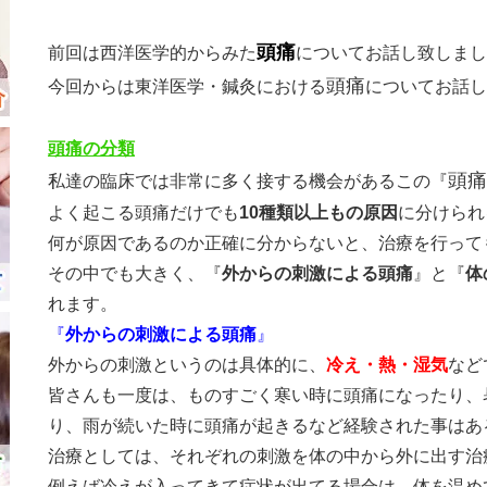
頭痛
前回は西洋医学的からみた
についてお話し致しまし
頭痛
今回からは東洋医学・鍼灸における
についてお話し
頭痛の分類
頭痛
私達の臨床では非常に多く接する機会があるこの『
よく起こる頭痛だけでも
10種類以上もの原因
に分けられ
何が原因であるのか正確に分からないと、治療を行って
その中でも大きく、
『
外からの刺激による頭痛
』
と
『
体
れます。
『
外からの刺激による頭痛
』
外からの刺激というのは具体的に、
冷え・熱・湿気
など
皆さんも一度は、ものすごく寒い時に頭痛になったり、
り、雨が続いた時に頭痛が起きるなど経験された事はあ
治療としては、それぞれの刺激を体の中から外に出す治
例えば冷えが入ってきて症状が出てる場合は、体を温め