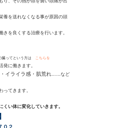
もり、その熱が頭を襲い頭痛が出
栄養を送れなくなる事が原因の頭
働きを良くする治療を行います。
。
の臓ってという方は
こちらを
活発に働きます。
・イライラ感・肌荒れ
……など
わってきます。
にくい体に変化していきます。
】
７０２