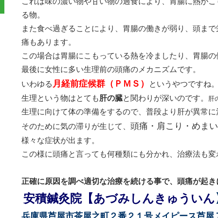
これは味の濃い物や甘い物の過食により、胃腸に熱がこ
る物。
また食べ過ぎることにより、胃腸の働きが弱り、頭まで
痛もあります。
この場合は胃腸にこもっている熱を冷ましたり、胃腸の
最後に女性に多い生理前の頭痛のメカニズムです。
月経前症候群（ＰＭＳ）
いわゆる
というやつですね
生理という物はとても
肝の臓
と関わりが深いのです。
肝
生理に向けて体の準備をするので、普段より肝が異常に
頭痛・肩こり・めまい
そのために気の滞りが生じて、
様々な症状が出ます。
この様に頭痛と言っても何種類にも分かれ、治療法も変
正確に原因を調べ適切な治療を続ける事で、頭痛が起き
安積鍼灸院【あづみしんきゅういん
兵庫県芦屋市茶屋之町２番２１号メイピース芦屋