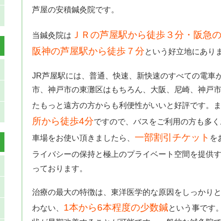
芦屋の安積鍼灸院です。
ＪＲの芦屋駅から徒歩３分・阪急の
当鍼灸院は
阪神の芦屋駅から徒歩７分
という好立地にあり
JR芦屋駅には、普通、快速、新快速のすべての電車
市、神戸市の東灘区はもちろん、大阪、尼崎、神戸
たもっと遠方の方からも利便性がいいと好評です。
所から徒歩4分
ですので、バスをご利用の方も多く
一部割引チケット
車場をお使い頂きましたら、
を
ライバシーの保持と極上のプライベート空間を提供
っております。
治療の最大の特徴は、東洋医学的な原因をしっかり
1本から6本程度の少数鍼
わない、
という事です