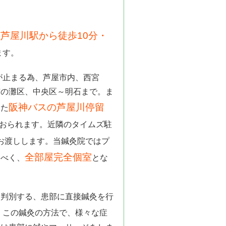
芦屋川駅から徒歩10分・
ます。
が止まる為、芦屋市内、西宮
市の灘区、中央区～明石まで。ま
阪神バスの芦屋川停留
また
おられます。近隣のタイムズ駐
お渡しします。当鍼灸院ではプ
全部屋完全個室
すべく、
とな
と判別する、患部に直接鍼灸を行
。この鍼灸の方法で、様々な症