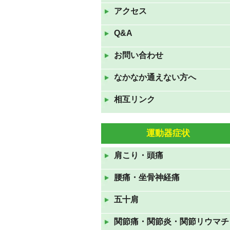
は夏休みです。
アクセス
2022年8月9日
Q&A
7月16日(土)17日(日)18日(月
お問い合わせ
祝)の三連休も休まず診察して
おります。
なかなか通えない方へ
2022年7月16日
相互リンク
GWも休まず診察しておりま
す。
2022年4月23日
運動器症状
11月23日(火祝)は通常通り、24
肩こり・頭痛
日(水)、25日(木)は臨時休診で
す。
腰痛・坐骨神経痛
2021年11月22日
五十肩
８月１５日(日)～１７日(火)ま
でお盆休みです
関節痛・関節炎・関節リウマチ
2021年8月12日