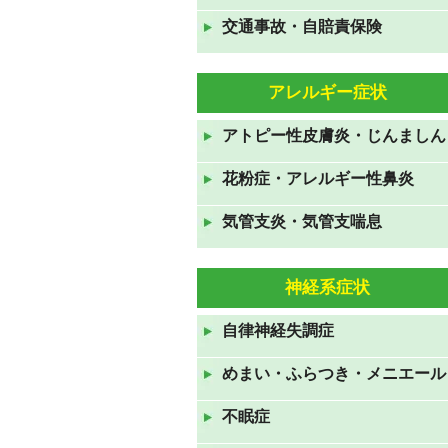
交通事故・自賠責保険
GWも休まず営業しておりま
す。
2021年4月24日
アレルギー症状
年末年始のお知らせ 2020年
アトピー性皮膚炎・じんましん
12月31日から2021年1月3日ま
で休診です。
花粉症・アレルギー性鼻炎
2020年12月19日
気管支炎・気管支喘息
お盆休みも休みなく診察してお
ります。
神経系症状
2020年8月10日
7月23日から26日の祝日も診察
自律神経失調症
しております。
めまい・ふらつき・メニエール
2020年7月19日
ＧＷも休みなく診察していま
不眠症
す。