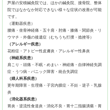
芦屋の安積鍼灸院では、ほかの鍼灸院、接骨院、整体
院ではなかなか対応できない様々な症状の改善が可能
です。
（運動器疾患）
腰痛・坐骨神経痛・五十肩・肘痛・膝痛・関節炎・リ
ウマチ・外傷の後遺症（むちうち打撲・捻挫等）
（アレルギー疾患）
花粉症・アトピー性皮膚炎・アレルギー性鼻炎
（神経系疾患）
肩こり・頭痛・不眠・めまい・神経痛・自律神経失調
症・うつ病・パニック障害・統合失調症
（婦人科系疾患）
更年期障害・生理痛・子宮内膜症・不妊・逆子・乳腺
炎
（消化器系疾患）
胃炎・逆流性食道炎・消化不良・胃十二指腸潰瘍・胃