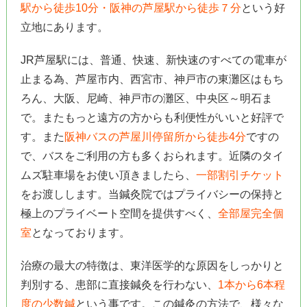
駅から徒歩10分・阪神の芦屋駅から徒歩７分
という好
立地にあります。
JR芦屋駅には、普通、快速、新快速のすべての電車が
止まる為、芦屋市内、西宮市、神戸市の東灘区はもち
ろん、大阪、尼崎、神戸市の灘区、中央区～明石ま
で。またもっと遠方の方からも利便性がいいと好評で
す。また
阪神バスの芦屋川停留所から徒歩4分
ですの
で、バスをご利用の方も多くおられます。近隣のタイ
ムズ駐車場をお使い頂きましたら、
一部割引チケット
をお渡しします。当鍼灸院ではプライバシーの保持と
極上のプライベート空間を提供すべく、
全部屋完全個
室
となっております。
治療の最大の特徴は、東洋医学的な原因をしっかりと
判別する、患部に直接鍼灸を行わない、
1本から6本程
度の少数鍼
という事です。この鍼灸の方法で、様々な