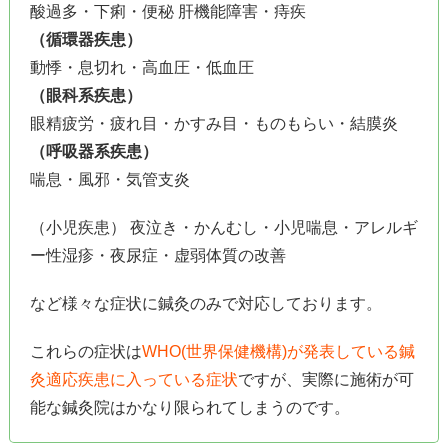
酸過多・下痢・便秘 肝機能障害・痔疾
（循環器疾患）
動悸・息切れ・高血圧・低血圧
（眼科系疾患）
眼精疲労・疲れ目・かすみ目・ものもらい・結膜炎
（呼吸器系疾患）
喘息・風邪・気管支炎
（小児疾患） 夜泣き・かんむし・小児喘息・アレルギ
ー性湿疹・夜尿症・虚弱体質の改善
など様々な症状に鍼灸のみで対応しております。
これらの症状は
WHO(世界保健機構)が発表している鍼
灸適応疾患に入っている症状
ですが、実際に施術が可
能な鍼灸院はかなり限られてしまうのです。