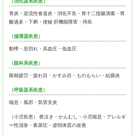
（消化器系疾患）
胃炎・逆流性食道炎・消化不良・胃十二指腸潰瘍・胃
酸過多・下痢・便秘 肝機能障害・痔疾
（循環器疾患）
動悸・息切れ・高血圧・低血圧
（眼科系疾患）
眼精疲労・疲れ目・かすみ目・ものもらい・結膜炎
（呼吸器系疾患）
喘息・風邪・気管支炎
（小児疾患） 夜泣き・かんむし・小児喘息・アレルギ
ー性湿疹・夜尿症・虚弱体質の改善