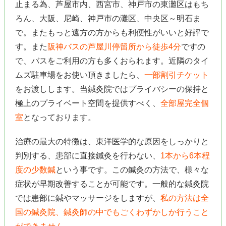
止まる為、芦屋市内、西宮市、神戸市の東灘区はもち
ろん、大阪、尼崎、神戸市の灘区、中央区～明石ま
で。またもっと遠方の方からも利便性がいいと好評で
す。また
阪神バスの芦屋川停留所から徒歩4分
ですの
で、バスをご利用の方も多くおられます。近隣のタイ
ムズ駐車場をお使い頂きましたら、
一部割引チケット
をお渡しします。当鍼灸院ではプライバシーの保持と
極上のプライベート空間を提供すべく、
全部屋完全個
室
となっております。
治療の最大の特徴は、東洋医学的な原因をしっかりと
判別する、患部に直接鍼灸を行わない、
1本から6本程
度の少数鍼
という事です。この鍼灸の方法で、様々な
症状が早期改善することが可能です。一般的な鍼灸院
では患部に鍼やマッサージをしますが、
私の方法は全
国の鍼灸院、鍼灸師の中でもごくわずかしか行うこと