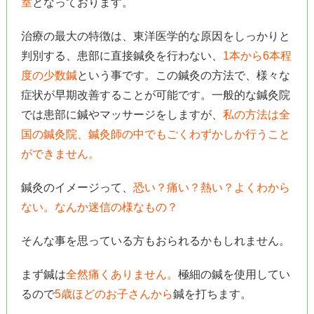
室
となっております。
治療の最大の特徴は、東洋医学的な原因をしっかりと
判別する、患部に直接鍼灸を行わない、
1本から6本程
度の少数鍼
という事です。この鍼灸の方法で、様々な
症状が早期改善することが可能です。一般的な鍼灸院
では患部に鍼やマッサージをしますが、
私の方法は全
国の鍼灸院、鍼灸師の中でもごくわずかしか行うこと
ができません。
鍼灸のイメージって、
恐い？痛い？熱い？よくわから
ない。なんか迷信の様なもの？
そんな事を思っている方もおられるかもしれません。
まず鍼は
全然痛くありません。
極細の鍼を使用してい
るので
5歳ほどのお子さんから
鍼を打ちます。