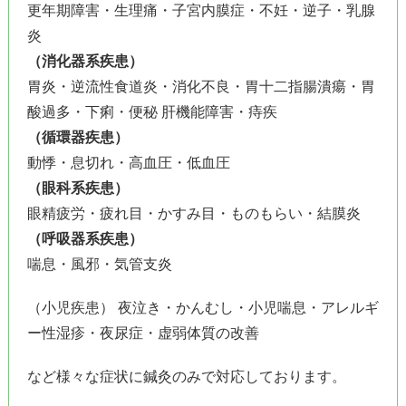
更年期障害・生理痛・子宮内膜症・不妊・逆子・乳腺
炎
（消化器系疾患）
胃炎・逆流性食道炎・消化不良・胃十二指腸潰瘍・胃
酸過多・下痢・便秘 肝機能障害・痔疾
（循環器疾患）
動悸・息切れ・高血圧・低血圧
（眼科系疾患）
眼精疲労・疲れ目・かすみ目・ものもらい・結膜炎
（呼吸器系疾患）
喘息・風邪・気管支炎
（小児疾患） 夜泣き・かんむし・小児喘息・アレルギ
ー性湿疹・夜尿症・虚弱体質の改善
など様々な症状に鍼灸のみで対応しております。