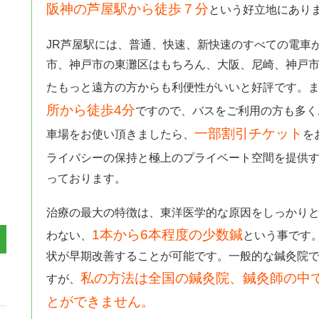
阪神の芦屋駅から徒歩７分
という好立地にあり
JR芦屋駅には、普通、快速、新快速のすべての電車
市、神戸市の東灘区はもちろん、大阪、尼崎、神戸
たもっと遠方の方からも利便性がいいと好評です。
所から徒歩4分
ですので、バスをご利用の方も多く
一部割引チケット
車場をお使い頂きましたら、
を
ライバシーの保持と極上のプライベート空間を提供
っております。
治療の最大の特徴は、東洋医学的な原因をしっかり
1本から6本程度の少数鍼
わない、
という事です
状が早期改善することが可能です。一般的な鍼灸院
私の方法は全国の鍼灸院、鍼灸師の中
すが、
とができません。