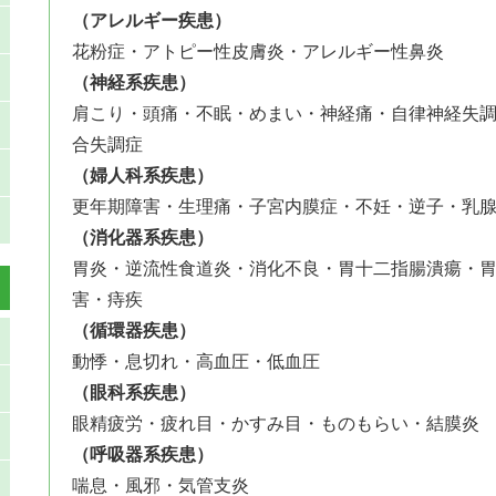
（アレルギー疾患）
花粉症・アトピー性皮膚炎・アレルギー性鼻炎
（神経系疾患）
肩こり・頭痛・不眠・めまい・神経痛・自律神経失
合失調症
（婦人科系疾患）
更年期障害・生理痛・子宮内膜症・不妊・逆子・乳
（消化器系疾患）
胃炎・逆流性食道炎・消化不良・胃十二指腸潰瘍・胃
害・痔疾
（循環器疾患）
動悸・息切れ・高血圧・低血圧
（眼科系疾患）
眼精疲労・疲れ目・かすみ目・ものもらい・結膜炎
（呼吸器系疾患）
喘息・風邪・気管支炎