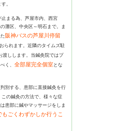
ます。
が止まる為、芦屋市内、西宮
市の灘区、中央区～明石まで。ま
阪神バスの芦屋川停留
また
おられます。近隣のタイムズ駐
お渡しします。当鍼灸院ではプ
全部屋完全個室
すべく、
とな
と判別する、患部に直接鍼灸を行
。この鍼灸の方法で、様々な症
では患部に鍼やマッサージをしま
でもごくわずかしか行うこ