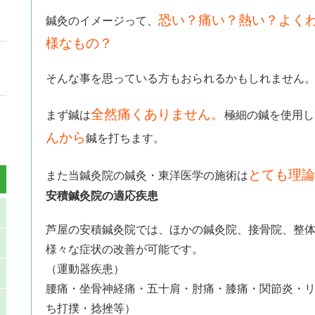
恐い？痛い？熱い？よく
鍼灸のイメージって、
様なもの？
そんな事を思っている方もおられるかもしれません
全然痛くありません。
まず鍼は
極細の鍼を使用し
んから
鍼を打ちます。
とても理論
また当鍼灸院の鍼灸・東洋医学の施術は
安積鍼灸院の適応疾患
芦屋の安積鍼灸院では、ほかの鍼灸院、接骨院、整
様々な症状の改善が可能です。
（運動器疾患）
腰痛・坐骨神経痛・五十肩・肘痛・膝痛・関節炎・
ち打撲・捻挫等）