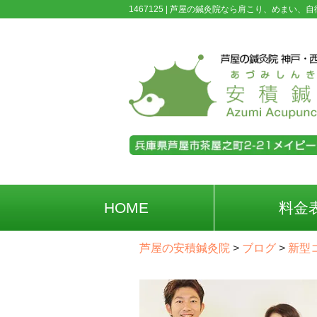
1467125 |
芦屋の鍼灸院なら肩こり、めまい、自
HOME
料金
芦屋の安積鍼灸院
>
ブログ
>
新型