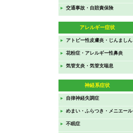
交通事故・自賠責保険
GWも休まず営業しておりま
す。
2021年4月24日
アレルギー症状
年末年始のお知らせ 2020年
アトピー性皮膚炎・じんましん
12月31日から2021年1月3日ま
で休診です。
花粉症・アレルギー性鼻炎
2020年12月19日
気管支炎・気管支喘息
お盆休みも休みなく診察してお
ります。
神経系症状
2020年8月10日
7月23日から26日の祝日も診察
自律神経失調症
しております。
めまい・ふらつき・メニエール
2020年7月19日
ＧＷも休みなく診察していま
不眠症
す。