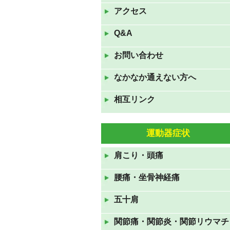
は夏休みです。
アクセス
2022年8月9日
Q&A
7月16日(土)17日(日)18日(月
お問い合わせ
祝)の三連休も休まず診察して
おります。
なかなか通えない方へ
2022年7月16日
相互リンク
GWも休まず診察しておりま
す。
2022年4月23日
運動器症状
11月23日(火祝)は通常通り、24
肩こり・頭痛
日(水)、25日(木)は臨時休診で
す。
腰痛・坐骨神経痛
2021年11月22日
五十肩
８月１５日(日)～１７日(火)ま
でお盆休みです
関節痛・関節炎・関節リウマチ
2021年8月12日