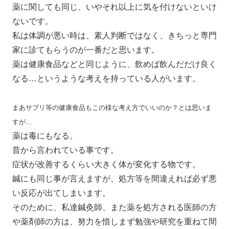
薬に関しても同じ、
いやそれ以上に気を付けないといけ
ない
です
。
私は体調が悪い時は、素人判断ではなく
、きちっと専門
家に診てもらうのが一番だと思い
ます。
薬は健康食品などと同じように、飲めば飲んだだけ良く
なる…というような考えを持っている人がいます。
まあサプリ等の健康食品もこの様な考え方でいいのか？とは思いま
すが…
薬は毒にもなる。
昔から言われている事です。
症状が改善するくらい大きく体が変化する
物です。
鍼にも同じ事が言えますが、処方等を間違えれば
必ず悪
い反応が出てしまいます。
そのために、私達鍼灸師、
また
薬を処方される医師の方
や薬剤師の方は、努力を惜しまず勉強や研究を
重ねて間