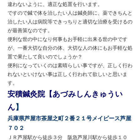
違わないように、適正な処置を行います。
ですので鍼で体を治したい人は鍼灸師
に、薬できちんと
治したい人は病院
等できっちりと
適切な治療を受けるの
が最善策なのです。
便利な世の中になり何事もお手軽に出来る世の中です
が、一番大切な自分の体、大切な人の体にもお手軽な処
置で果たして良いのでしょうか？
便利になっていくのは素晴らしい事ですが、
正しく
行わ
れない
といけない事は正しく行われて欲しいと思いま
す。
安積鍼灸院【あづみしんきゅうい
ん
】
兵庫県芦屋市茶屋之町２番２１号メイピース芦屋
７０２
ＪＲ芦屋駅から徒歩３分 阪急芦屋川駅から徒歩１０