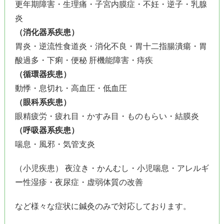
更年期障害・生理痛・子宮内膜症・不妊・逆子・乳腺
炎
（消化器系疾患）
胃炎・逆流性食道炎・消化不良・胃十二指腸潰瘍・胃
酸過多・下痢・便秘 肝機能障害・痔疾
（循環器疾患）
動悸・息切れ・高血圧・低血圧
（眼科系疾患）
眼精疲労・疲れ目・かすみ目・ものもらい・結膜炎
（呼吸器系疾患）
喘息・風邪・気管支炎
（小児疾患） 夜泣き・かんむし・小児喘息・アレルギ
ー性湿疹・夜尿症・虚弱体質の改善
など様々な症状に鍼灸のみで対応しております。