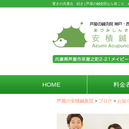
驚きの共通点 続き |
芦屋の鍼灸院なら肩こり、
HOME
料金
芦屋の安積鍼灸院
>
ブログ
>
お知