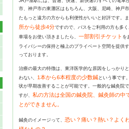
JR芦屋駅には、普通、快速、新快速のすべての電車
市、神戸市の東灘区はもちろん、大阪、尼崎、神戸
たもっと遠方の方からも利便性がいいと好評です。
所から徒歩4分
ですので、バスをご利用の方も多く
一部割引チケット
車場をお使い頂きましたら、
を
ライバシーの保持と極上のプライベート空間を提供
っております。
治療の最大の特徴は、東洋医学的な原因をしっかり
1本から6本程度の少数鍼
わない、
という事です
状が早期改善することが可能です。一般的な鍼灸院
私の方法は全国の鍼灸院、鍼灸師の中
すが、
とができません。
恐い？痛い？熱い？よく
鍼灸のイメージって、