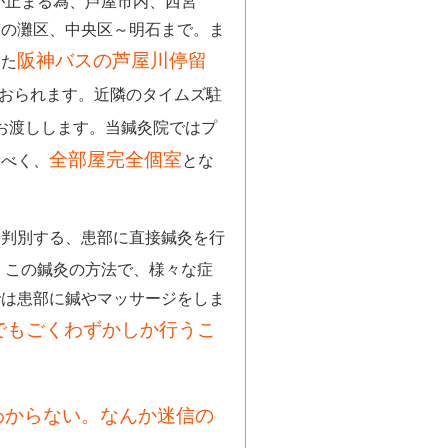
が止まる為、芦屋市内、西宮
市の灘区、中央区～明石まで。ま
阪神バスの芦屋川停留
また
おられます。近隣のタイムズ駐
お渡しします。当鍼灸院ではプ
全部屋完全個室
すべく、
とな
と判別する、患部に直接鍼灸を行
。この鍼灸の方法で、様々な症
では患部に鍼やマッサージをしま
でもごくわずかしか行うこ
わからない。なんか迷信の