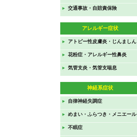
交通事故・自賠責保険
GWも休まず営業しておりま
す。
2021年4月24日
アレルギー症状
年末年始のお知らせ 2020年
アトピー性皮膚炎・じんましん
12月31日から2021年1月3日ま
で休診です。
花粉症・アレルギー性鼻炎
2020年12月19日
気管支炎・気管支喘息
お盆休みも休みなく診察してお
ります。
神経系症状
2020年8月10日
7月23日から26日の祝日も診察
自律神経失調症
しております。
めまい・ふらつき・メニエール
2020年7月19日
ＧＷも休みなく診察していま
不眠症
す。