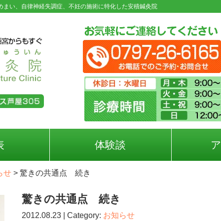
めまい、自律神経失調症、不妊の施術に特化した安積鍼灸院
表
体験談
らせ
>
驚きの共通点 続き
驚きの共通点 続き
2012.08.23 | Category:
お知らせ