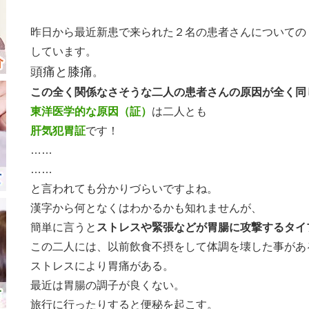
昨日から最近新患で来られた２名の患者さんについての
しています。
頭痛と膝痛
。
この全く関係なさそうな二人の患者さんの原因が全く同
東洋医学的な原因（証）
は二人とも
肝気犯胃証
です！
……
……
と言われても分かりづらいですよね。
漢字から何となくはわかるかも知れませんが、
簡単に言うと
ストレスや緊張などが胃腸に攻撃するタイ
この二人には、以前飲食不摂をして体調を壊した事があ
ストレスにより胃痛がある。
最近は胃腸の調子が良くない。
旅行に行ったりすると便秘を起こす。