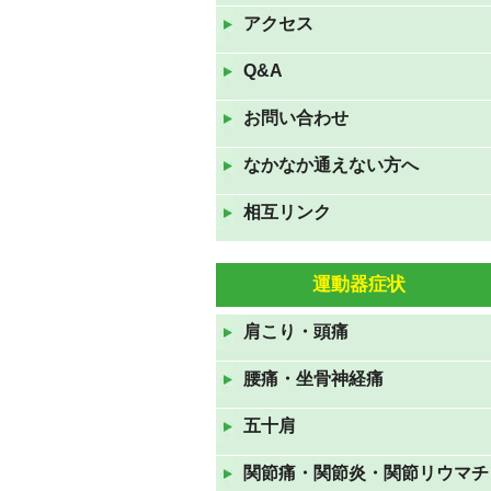
は夏休みです。
アクセス
2022年8月9日
Q&A
7月16日(土)17日(日)18日(月
お問い合わせ
祝)の三連休も休まず診察して
おります。
なかなか通えない方へ
2022年7月16日
相互リンク
GWも休まず診察しておりま
す。
2022年4月23日
運動器症状
11月23日(火祝)は通常通り、24
肩こり・頭痛
日(水)、25日(木)は臨時休診で
す。
腰痛・坐骨神経痛
2021年11月22日
五十肩
８月１５日(日)～１７日(火)ま
でお盆休みです
関節痛・関節炎・関節リウマチ
2021年8月12日