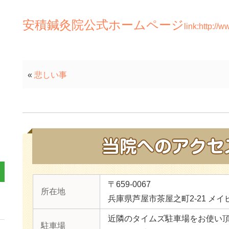
安積鍼灸院公式ホームページ
link:http://
«
悲しい事
〒659-0067
所在地
兵庫県芦屋市茶屋之町2-21 メイ
近隣のタイムズ駐車場をお使い
駐車場