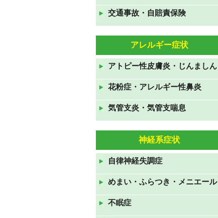
交通事故・自賠責保険
GWも休まず営業しておりま
す。
2021年4月24日
アレルギー症状
年末年始のお知らせ 2020年
アトピー性皮膚炎・じんましん
12月31日から2021年1月3日ま
で休診です。
花粉症・アレルギー性鼻炎
2020年12月19日
気管支炎・気管支喘息
お盆休みも休みなく診察してお
ります。
神経系症状
2020年8月10日
7月23日から26日の祝日も診察
自律神経失調症
しております。
めまい・ふらつき・メニエール
2020年7月19日
ＧＷも休みなく診察していま
不眠症
す。