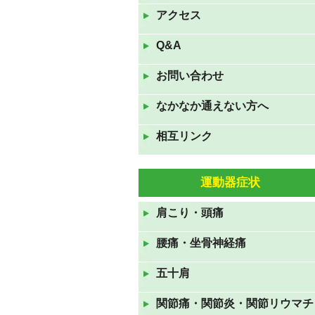
は夏休みです。
アクセス
2022年8月9日
Q&A
7月16日(土)17日(日)18日(月
お問い合わせ
祝)の三連休も休まず診察して
おります。
なかなか通えない方へ
2022年7月16日
相互リンク
GWも休まず診察しておりま
す。
2022年4月23日
運動器症状
11月23日(火祝)は通常通り、24
肩こり・頭痛
日(水)、25日(木)は臨時休診で
す。
腰痛・坐骨神経痛
2021年11月22日
五十肩
８月１５日(日)～１７日(火)ま
でお盆休みです
関節痛・関節炎・関節リウマチ
2021年8月12日