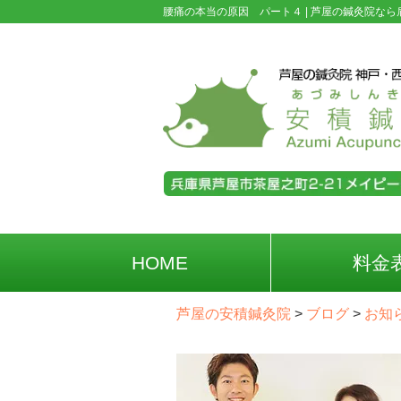
腰痛の本当の原因 パート４ |
芦屋の鍼灸院なら
HOME
料金
芦屋の安積鍼灸院
>
ブログ
>
お知