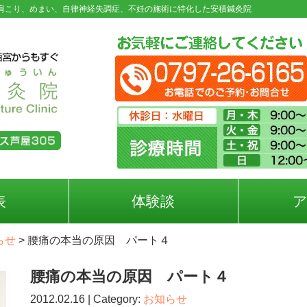
肩こり、めまい、自律神経失調症、不妊の施術に特化した安積鍼灸院
表
体験談
らせ
>
腰痛の本当の原因 パート４
腰痛の本当の原因 パート４
2012.02.16 | Category:
お知らせ