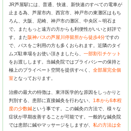
JR芦屋駅には、普通、快速、新快速のすべての電車が
止まる為、芦屋市内、西宮市、神戸市の東灘区はもち
ろん、大阪、尼崎、神戸市の灘区、中央区～明石ま
で。またもっと遠方の方からも利便性がいいと好評で
す。また
阪神バスの芦屋川停留所から徒歩4分
ですの
で、バスをご利用の方も多くおられます。近隣のタイ
ムズ駐車場をお使い頂きましたら、
一部割引チケット
をお渡しします。当鍼灸院ではプライバシーの保持と
極上のプライベート空間を提供すべく、
全部屋完全個
室
となっております。
治療の最大の特徴は、東洋医学的な原因をしっかりと
判別する、患部に直接鍼灸を行わない、
1本から6本程
度の少数鍼
という事です。この鍼灸の方法で、様々な
症状が早期改善することが可能です。一般的な鍼灸院
では患部に鍼やマッサージをしますが、
私の方法は全