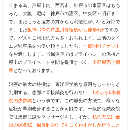
止まる為、芦屋市内、西宮市、神戸市の東灘区はもち
ろん、大阪、尼崎、神戸市の灘区、中央区～明石ま
で。またもっと遠方の方からも利便性がいいと好評で
す。また
阪神バスの芦屋川停留所から徒歩4分
ですの
で、バスをご利用の方も多くおられます。近隣のタイ
ムズ駐車場をお使い頂きましたら、
一部割引チケット
をお渡しします。当鍼灸院ではプライバシーの保持と
極上のプライベート空間を提供すべく、
全部屋完全個
室
となっております。
治療の最大の特徴は、東洋医学的な原因をしっかりと
判別する、患部に直接鍼灸を行わない、
1本から6本程
度の少数鍼
という事です。この鍼灸の方法で、様々な
症状が早期改善することが可能です。一般的な鍼灸院
では患部に鍼やマッサージをしますが、
私の方法は全
国の鍼灸院、鍼灸師の中でもごくわずかしか行うこと