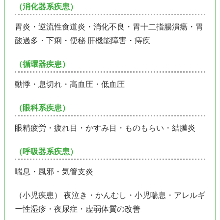
（消化器系疾患）
胃炎・逆流性食道炎・消化不良・胃十二指腸潰瘍・胃
酸過多・下痢・便秘 肝機能障害・痔疾
（循環器疾患）
動悸・息切れ・高血圧・低血圧
（眼科系疾患）
眼精疲労・疲れ目・かすみ目・ものもらい・結膜炎
（呼吸器系疾患）
喘息・風邪・気管支炎
（小児疾患） 夜泣き・かんむし・小児喘息・アレルギ
ー性湿疹・夜尿症・虚弱体質の改善