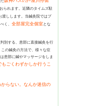
阪神バスの芦屋川停留
また
おられます。近隣のタイムズ駐
お渡しします。当鍼灸院ではプ
全部屋完全個室
すべく、
とな
と判別する、患部に直接鍼灸を行
。この鍼灸の方法で、様々な症
では患部に鍼やマッサージをしま
でもごくわずかしか行うこ
わからない。なんか迷信の
。