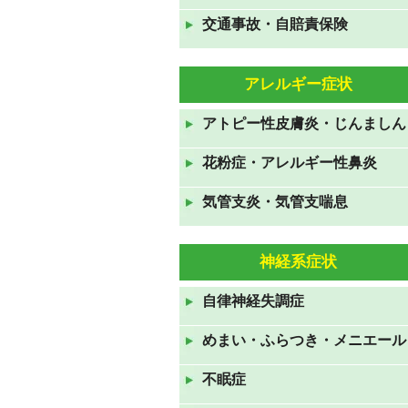
交通事故・自賠責保険
GWも休まず営業しておりま
す。
2021年4月24日
アレルギー症状
年末年始のお知らせ 2020年
アトピー性皮膚炎・じんましん
12月31日から2021年1月3日ま
で休診です。
花粉症・アレルギー性鼻炎
2020年12月19日
気管支炎・気管支喘息
お盆休みも休みなく診察してお
ります。
神経系症状
2020年8月10日
7月23日から26日の祝日も診察
自律神経失調症
しております。
めまい・ふらつき・メニエール
2020年7月19日
ＧＷも休みなく診察していま
不眠症
す。