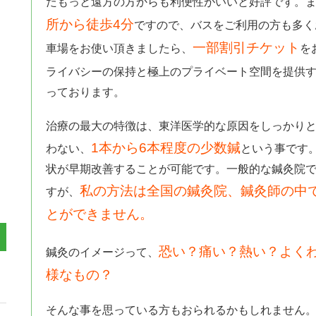
たもっと遠方の方からも利便性がいいと好評です。
所から徒歩4分
ですので、バスをご利用の方も多く
一部割引チケット
車場をお使い頂きましたら、
を
ライバシーの保持と極上のプライベート空間を提供
っております。
治療の最大の特徴は、東洋医学的な原因をしっかり
1本から6本程度の少数鍼
わない、
という事です
状が早期改善することが可能です。一般的な鍼灸院
私の方法は全国の鍼灸院、鍼灸師の中
すが、
とができません。
恐い？痛い？熱い？よく
鍼灸のイメージって、
様なもの？
そんな事を思っている方もおられるかもしれません