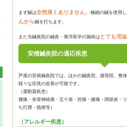
全然痛くありません。
まず鍼は
極細の鍼を使用し
んから
鍼を打ちます。
とても理論
また当鍼灸院の鍼灸・東洋医学の施術は
安積鍼灸院の適応疾患
芦屋の安積鍼灸院では、ほかの鍼灸院、接骨院、整
様々な症状の改善が可能です。
（運動器疾患）
腰痛・坐骨神経痛・五十肩・肘痛・膝痛・関節炎・
ち打撲・捻挫等）
（アレルギー疾患）