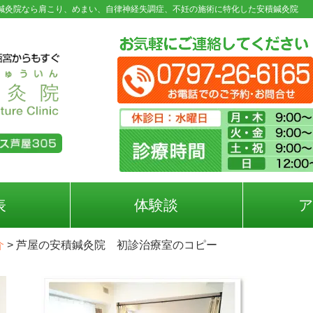
鍼灸院なら肩こり、めまい、自律神経失調症、不妊の施術に特化した安積鍼灸院
表
体験談
介
>
芦屋の安積鍼灸院 初診治療室のコピー