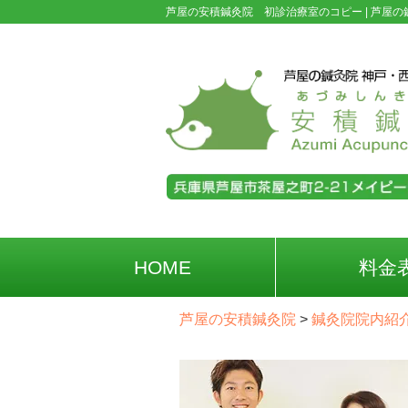
芦屋の安積鍼灸院 初診治療室のコピー |
芦屋の
HOME
料金
芦屋の安積鍼灸院
>
鍼灸院院内紹