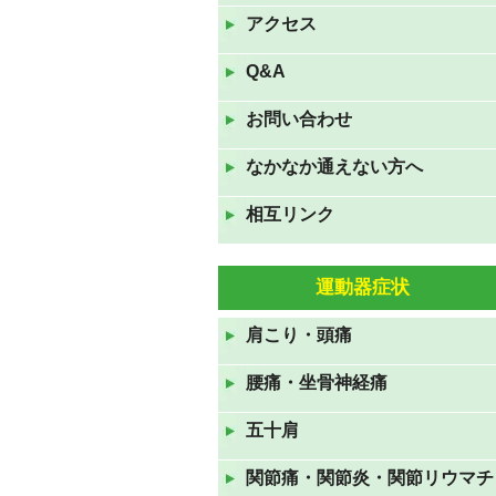
は夏休みです。
アクセス
2022年8月9日
Q&A
7月16日(土)17日(日)18日(月
お問い合わせ
祝)の三連休も休まず診察して
おります。
なかなか通えない方へ
2022年7月16日
相互リンク
GWも休まず診察しておりま
す。
2022年4月23日
運動器症状
11月23日(火祝)は通常通り、24
肩こり・頭痛
日(水)、25日(木)は臨時休診で
す。
腰痛・坐骨神経痛
2021年11月22日
五十肩
８月１５日(日)～１７日(火)ま
でお盆休みです
関節痛・関節炎・関節リウマチ
2021年8月12日