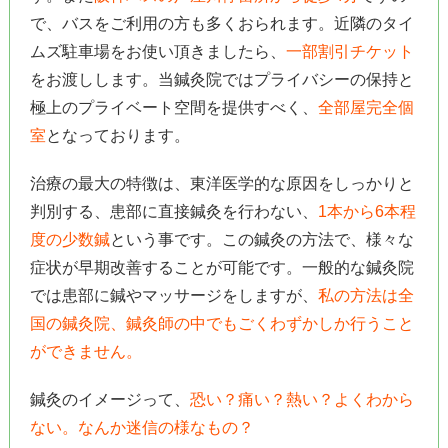
で、バスをご利用の方も多くおられます。近隣のタイ
ムズ駐車場をお使い頂きましたら、
一部割引チケット
をお渡しします。当鍼灸院ではプライバシーの保持と
極上のプライベート空間を提供すべく、
全部屋完全個
室
となっております。
治療の最大の特徴は、東洋医学的な原因をしっかりと
判別する、患部に直接鍼灸を行わない、
1本から6本程
度の少数鍼
という事です。この鍼灸の方法で、様々な
症状が早期改善することが可能です。一般的な鍼灸院
では患部に鍼やマッサージをしますが、
私の方法は全
国の鍼灸院、鍼灸師の中でもごくわずかしか行うこと
ができません。
鍼灸のイメージって、
恐い？痛い？熱い？よくわから
ない。なんか迷信の様なもの？