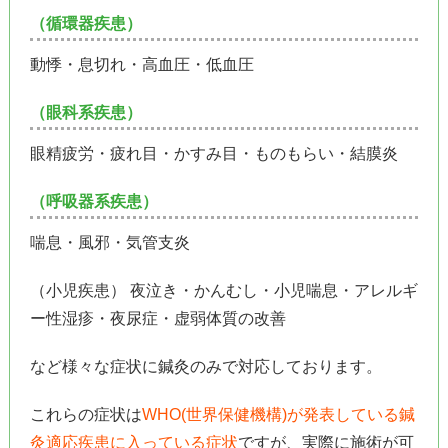
（循環器疾患）
動悸・息切れ・高血圧・低血圧
（眼科系疾患）
眼精疲労・疲れ目・かすみ目・ものもらい・結膜炎
（呼吸器系疾患）
喘息・風邪・気管支炎
（小児疾患） 夜泣き・かんむし・小児喘息・アレルギ
ー性湿疹・夜尿症・虚弱体質の改善
など様々な症状に鍼灸のみで対応しております。
これらの症状は
WHO(世界保健機構)が発表している鍼
灸適応疾患に入っている症状
ですが、実際に施術が可