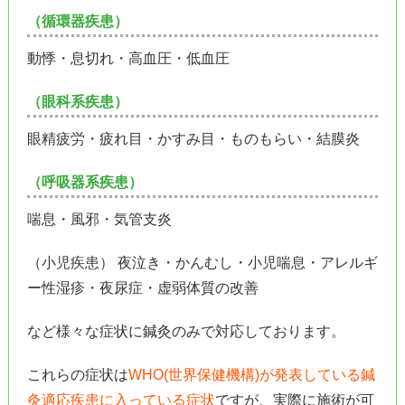
（循環器疾患）
動悸・息切れ・高血圧・低血圧
（眼科系疾患）
眼精疲労・疲れ目・かすみ目・ものもらい・結膜炎
（呼吸器系疾患）
喘息・風邪・気管支炎
（小児疾患） 夜泣き・かんむし・小児喘息・アレルギ
ー性湿疹・夜尿症・虚弱体質の改善
など様々な症状に鍼灸のみで対応しております。
これらの症状は
WHO(世界保健機構)が発表している鍼
灸適応疾患に入っている症状
ですが、実際に施術が可