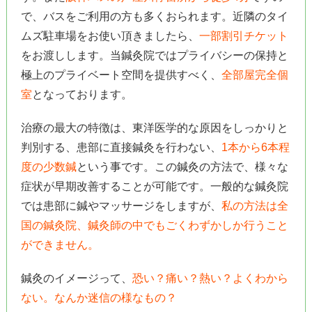
で、バスをご利用の方も多くおられます。近隣のタイ
ムズ駐車場をお使い頂きましたら、
一部割引チケット
をお渡しします。当鍼灸院ではプライバシーの保持と
極上のプライベート空間を提供すべく、
全部屋完全個
室
となっております。
治療の最大の特徴は、東洋医学的な原因をしっかりと
判別する、患部に直接鍼灸を行わない、
1本から6本程
度の少数鍼
という事です。この鍼灸の方法で、様々な
症状が早期改善することが可能です。一般的な鍼灸院
では患部に鍼やマッサージをしますが、
私の方法は全
国の鍼灸院、鍼灸師の中でもごくわずかしか行うこと
ができません。
鍼灸のイメージって、
恐い？痛い？熱い？よくわから
ない。なんか迷信の様なもの？