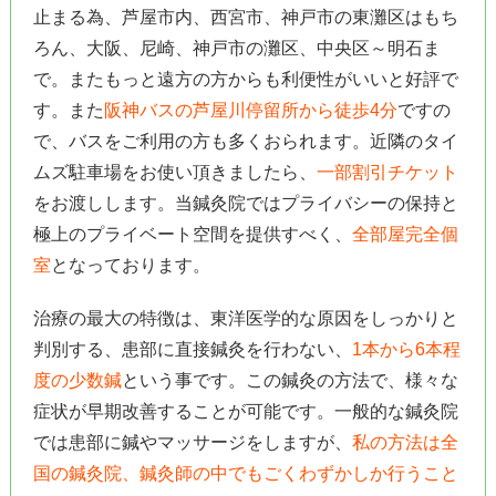
止まる為、芦屋市内、西宮市、神戸市の東灘区はもち
ろん、大阪、尼崎、神戸市の灘区、中央区～明石ま
で。またもっと遠方の方からも利便性がいいと好評で
す。また
阪神バスの芦屋川停留所から徒歩4分
ですの
で、バスをご利用の方も多くおられます。近隣のタイ
ムズ駐車場をお使い頂きましたら、
一部割引チケット
をお渡しします。当鍼灸院ではプライバシーの保持と
極上のプライベート空間を提供すべく、
全部屋完全個
室
となっております。
治療の最大の特徴は、東洋医学的な原因をしっかりと
判別する、患部に直接鍼灸を行わない、
1本から6本程
度の少数鍼
という事です。この鍼灸の方法で、様々な
症状が早期改善することが可能です。一般的な鍼灸院
では患部に鍼やマッサージをしますが、
私の方法は全
国の鍼灸院、鍼灸師の中でもごくわずかしか行うこと