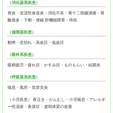
（消化器系疾患）
胃炎・逆流性食道炎・消化不良・胃十二指腸潰瘍・胃
酸過多・下痢・便秘 肝機能障害・痔疾
（循環器疾患）
動悸・息切れ・高血圧・低血圧
（眼科系疾患）
眼精疲労・疲れ目・かすみ目・ものもらい・結膜炎
（呼吸器系疾患）
喘息・風邪・気管支炎
（小児疾患） 夜泣き・かんむし・小児喘息・アレルギ
ー性湿疹・夜尿症・虚弱体質の改善