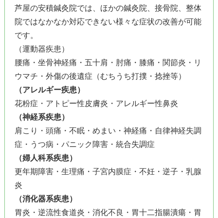
芦屋の安積鍼灸院では、ほかの鍼灸院、接骨院、整体
院ではなかなか対応できない様々な症状の改善が可能
です。
（運動器疾患）
腰痛・坐骨神経痛・五十肩・肘痛・膝痛・関節炎・リ
ウマチ・外傷の後遺症（むちうち打撲・捻挫等）
（アレルギー疾患）
花粉症・アトピー性皮膚炎・アレルギー性鼻炎
（神経系疾患）
肩こり・頭痛・不眠・めまい・神経痛・自律神経失調
症・うつ病・パニック障害・統合失調症
（婦人科系疾患）
更年期障害・生理痛・子宮内膜症・不妊・逆子・乳腺
炎
（消化器系疾患）
胃炎・逆流性食道炎・消化不良・胃十二指腸潰瘍・胃