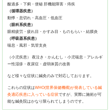
酸過多・下痢・便秘 肝機能障害・痔疾
（循環器疾患）
動悸・息切れ・高血圧・低血圧
（眼科系疾患）
眼精疲労・疲れ目・かすみ目・ものもらい・結膜炎
（呼吸器系疾患）
喘息・風邪・気管支炎
（小児疾患） 夜泣き・かんむし・小児喘息・アレルギ
ー性湿疹・夜尿症・虚弱体質の改善
など様々な症状に鍼灸のみで対応しております。
これらの症状は
WHO(世界保健機構)が発表している鍼
灸適応疾患に入っている症状
ですが、実際に施術が可
能な鍼灸院はかなり限られてしまうのです。