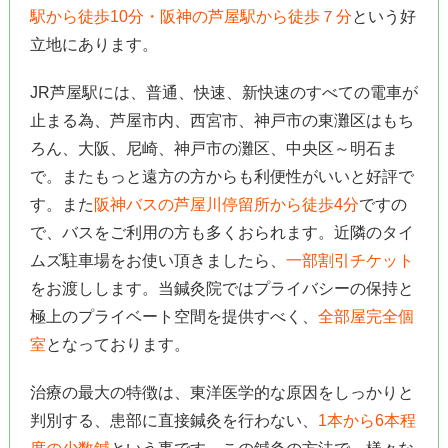
駅から徒歩10分・阪神の芦屋駅から徒歩７分
という好
立地にあります。
JR芦屋駅には、普通、快速、新快速のすべての電車が
止まる為、芦屋市内、西宮市、神戸市の東灘区はもち
ろん、大阪、尼崎、神戸市の灘区、中央区～明石ま
で。またもっと遠方の方からも利便性がいいと好評で
す。また
阪神バスの芦屋川停留所から徒歩4分
ですの
で、バスをご利用の方も多くおられます。近隣のタイ
ムズ駐車場をお使い頂きましたら、
一部割引チケット
をお渡しします。当鍼灸院ではプライバシーの保持と
極上のプライベート空間を提供すべく、
全部屋完全個
室
となっております。
治療の最大の特徴は、東洋医学的な原因をしっかりと
判別する、患部に直接鍼灸を行わない、
1本から6本程