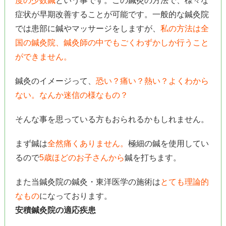
度の少数鍼
という事です。この鍼灸の方法で、様々な
症状が早期改善することが可能です。一般的な鍼灸院
では患部に鍼やマッサージをしますが、
私の方法は全
国の鍼灸院、鍼灸師の中でもごくわずかしか行うこと
ができません。
鍼灸のイメージって、
恐い？痛い？熱い？よくわから
ない。なんか迷信の様なもの？
そんな事を思っている方もおられるかもしれません。
まず鍼は
全然痛くありません。
極細の鍼を使用してい
るので
5歳ほどのお子さんから
鍼を打ちます。
また当鍼灸院の鍼灸・東洋医学の施術は
とても理論的
なもの
になっております。
安積鍼灸院の適応疾患