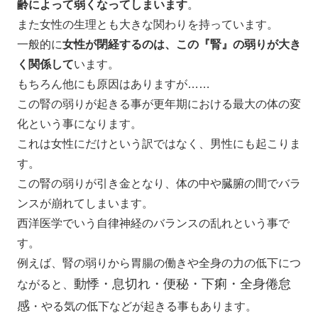
齢によって弱くなってしまいます
。
また女性の生理とも大きな関わりを持っています。
一般的に
女性が閉経するのは、この『腎』の弱りが大き
く関係して
います。
もちろん他にも原因はありますが……
この腎の弱りが起きる事が更年期における最大の体の変
化という事になります。
これは女性にだけという訳ではなく、男性にも起こりま
す。
この腎の弱りが引き金となり、体の中や臓腑の間でバラ
ンスが崩れてしまいます。
西洋医学でいう自律神経のバランスの乱れという事で
す。
例えば、腎の弱りから胃腸の働きや全身の力の低下につ
動悸・息切れ・便秘・下痢・全身倦怠
ながると、
感
・
やる気の低下などが起きる事もあります。