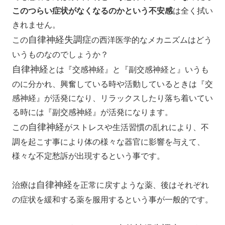
このつらい症状がなくなるのかという不安感
は全く拭い
きれません。
自律神経失調症
この
の西洋医学的なメカニズムはどう
いうものなのでしょうか？
自律神経
とは『交感神経』と『副交感神経と』いうも
のに分かれ、興奮している時や活動しているときは『交
感神経』が活発になり、リラックスしたり落ち着いてい
る時には『副交感神経』が活発になります。
自律神経
この
がストレスや生活習慣の乱れにより、不
調を起こす事により体の様々な器官に影響を与えて、
様々な不定愁訴が出現するという事です。
自律神経
治療は
を正常に戻すような薬、後はそれぞれ
の症状を緩和する薬を服用するという事が一般的です。