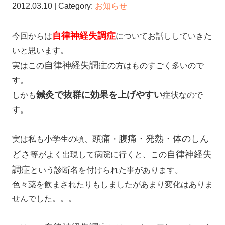
2012.03.10 | Category:
お知らせ
自律神経失調症
今回からは
についてお話ししていきた
いと思います。
自律神経失調症
実はこの
の方はものすごく多いので
す。
鍼灸で抜群に効果を上げやすい
しかも
症状なので
す。
頭痛
腹痛・発熱・体のしん
実は私も小学生の頃、
・
どさ
自律神経失
等がよく出現して病院に行くと、この
調症
という診断名を付けられた事があります。
色々薬を飲まされたりもしましたがあまり変化はありま
せんでした。。。