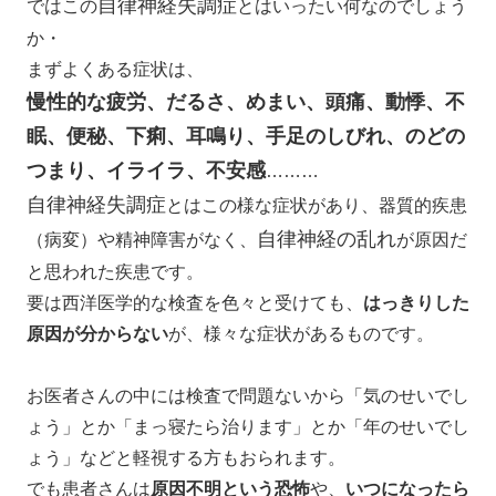
自律神経失調症
ではこの
とはいったい何なのでしょう
か・
まずよくある症状は、
慢性的な疲労、だるさ、めまい、頭痛、動悸、不
眠、便秘、下痢、耳鳴り、手足のしびれ、のどの
つまり、イライラ、不安感
………
自律神経失調症
とはこの様な症状があり、器質的疾患
自律神経の乱れ
（病変）や精神障害がなく、
が原因だ
と思われた疾患です。
要は西洋医学的な検査を色々と受けても、
はっきりした
原因が分からない
が、様々な症状があるものです。
お医者さんの中には検査で問題ないから「気のせいでし
ょう」とか「まっ寝たら治ります」とか「年のせいでし
ょう」などと軽視する方もおられます。
でも患者さんは
原因不明という恐怖
や、
いつになったら