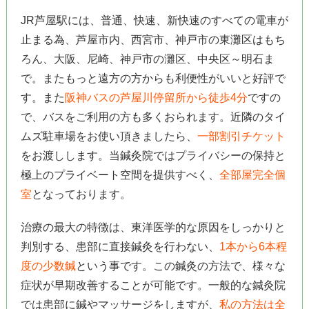
JR芦屋駅には、普通、快速、新快速のすべての電車が
止まる為、芦屋市内、西宮市、神戸市の東灘区はもち
ろん、大阪、尼崎、神戸市の灘区、中央区～明石ま
で。またもっと遠方の方からも利便性がいいと好評で
す。また
阪神バスの芦屋川停留所から徒歩4分
ですの
で、バスをご利用の方も多くおられます。近隣のタイ
ムズ駐車場をお使い頂きましたら、
一部割引チケット
をお渡しします。当鍼灸院ではプライバシーの保持と
極上のプライベート空間を提供すべく、
全部屋完全個
室
となっております。
治療の最大の特徴は、東洋医学的な原因をしっかりと
判別する、患部に直接鍼灸を行わない、
1本から6本程
度の少数鍼
という事です。この鍼灸の方法で、様々な
症状が早期改善することが可能です。一般的な鍼灸院
では患部に鍼やマッサージをしますが、
私の方法は全