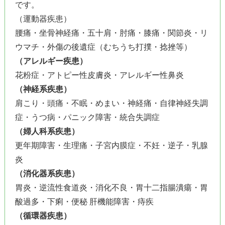
です。
（運動器疾患）
腰痛・坐骨神経痛・五十肩・肘痛・膝痛・関節炎・リ
ウマチ・外傷の後遺症（むちうち打撲・捻挫等）
（アレルギー疾患）
花粉症・アトピー性皮膚炎・アレルギー性鼻炎
（神経系疾患）
肩こり・頭痛・不眠・めまい・神経痛・自律神経失調
症・うつ病・パニック障害・統合失調症
（婦人科系疾患）
更年期障害・生理痛・子宮内膜症・不妊・逆子・乳腺
炎
（消化器系疾患）
胃炎・逆流性食道炎・消化不良・胃十二指腸潰瘍・胃
酸過多・下痢・便秘 肝機能障害・痔疾
（循環器疾患）