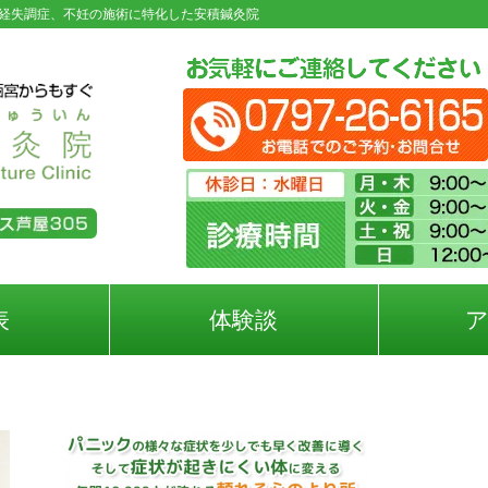
経失調症、不妊の施術に特化した安積鍼灸院
表
体験談