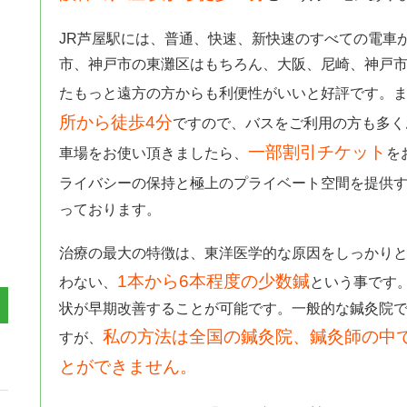
JR芦屋駅には、普通、快速、新快速のすべての電車
市、神戸市の東灘区はもちろん、大阪、尼崎、神戸
たもっと遠方の方からも利便性がいいと好評です。
所から徒歩4分
ですので、バスをご利用の方も多く
一部割引チケット
車場をお使い頂きましたら、
を
ライバシーの保持と極上のプライベート空間を提供
っております。
治療の最大の特徴は、東洋医学的な原因をしっかり
1本から6本程度の少数鍼
わない、
という事です
状が早期改善することが可能です。一般的な鍼灸院
私の方法は全国の鍼灸院、鍼灸師の中
すが、
とができません。