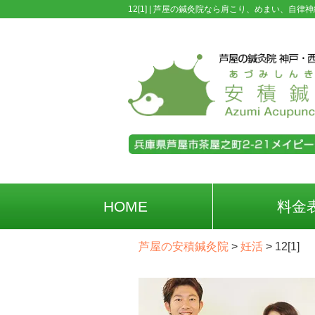
12[1] |
芦屋の鍼灸院なら肩こり、めまい、自律神
HOME
料金
芦屋の安積鍼灸院
>
妊活
>
12[1]