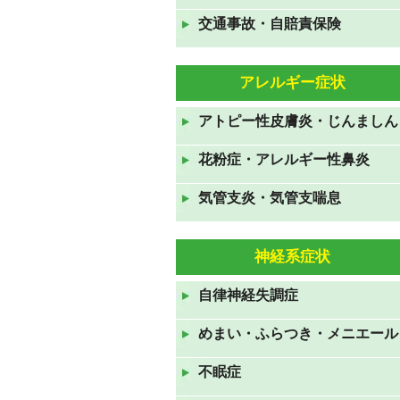
交通事故・自賠責保険
GWも休まず営業しておりま
す。
2021年4月24日
アレルギー症状
年末年始のお知らせ 2020年
アトピー性皮膚炎・じんましん
12月31日から2021年1月3日ま
で休診です。
花粉症・アレルギー性鼻炎
2020年12月19日
気管支炎・気管支喘息
お盆休みも休みなく診察してお
ります。
神経系症状
2020年8月10日
7月23日から26日の祝日も診察
自律神経失調症
しております。
めまい・ふらつき・メニエール
2020年7月19日
ＧＷも休みなく診察していま
不眠症
す。