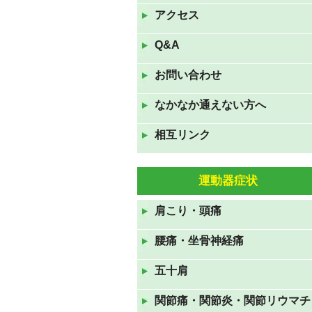
は夏休みです。
アクセス
2022年8月9日
Q&A
7月16日(土)17日(日)18日(月
お問い合わせ
祝)の三連休も休まず診察して
おります。
なかなか通えない方へ
2022年7月16日
相互リンク
GWも休まず診察しておりま
す。
2022年4月23日
運動器症状
11月23日(火祝)は通常通り、24
肩こり・頭痛
日(水)、25日(木)は臨時休診で
す。
腰痛・坐骨神経痛
2021年11月22日
五十肩
８月１５日(日)～１７日(火)ま
でお盆休みです
関節痛・関節炎・関節リウマチ
2021年8月12日