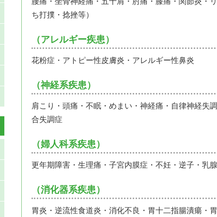
腰痛・坐骨神経痛・五十肩・肘痛・膝痛・関節炎・
ち打撲・捻挫等）
（アレルギー疾患）
花粉症・アトピー性皮膚炎・アレルギー性鼻炎
（神経系疾患）
肩こり・頭痛・不眠・めまい・神経痛・自律神経失
合失調症
（婦人科系疾患）
更年期障害・生理痛・子宮内膜症・不妊・逆子・乳
（消化器系疾患）
胃炎・逆流性食道炎・消化不良・胃十二指腸潰瘍・胃