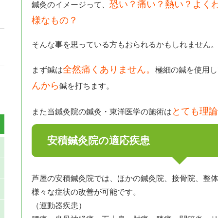
恐い？痛い？熱い？よく
鍼灸のイメージって、
様なもの？
そんな事を思っている方もおられるかもしれません
全然痛くありません。
まず鍼は
極細の鍼を使用し
んから
鍼を打ちます。
とても理論
また当鍼灸院の鍼灸・東洋医学の施術は
安積鍼灸院の適応疾患
芦屋の安積鍼灸院では、ほかの鍼灸院、接骨院、整
様々な症状の改善が可能です。
（運動器疾患）