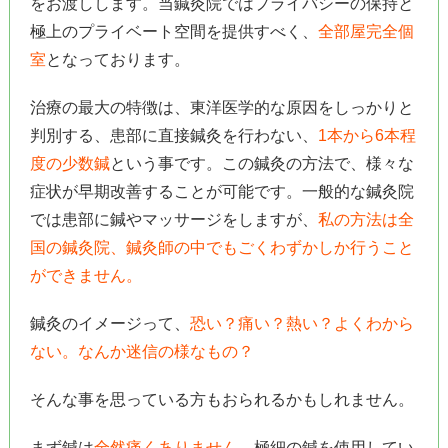
をお渡しします。当鍼灸院ではプライバシーの保持と
極上のプライベート空間を提供すべく、
全部屋完全個
室
となっております。
治療の最大の特徴は、東洋医学的な原因をしっかりと
判別する、患部に直接鍼灸を行わない、
1本から6本程
度の少数鍼
という事です。この鍼灸の方法で、様々な
症状が早期改善することが可能です。一般的な鍼灸院
では患部に鍼やマッサージをしますが、
私の方法は全
国の鍼灸院、鍼灸師の中でもごくわずかしか行うこと
ができません。
鍼灸のイメージって、
恐い？痛い？熱い？よくわから
ない。なんか迷信の様なもの？
そんな事を思っている方もおられるかもしれません。
まず鍼は
全然痛くありません。
極細の鍼を使用してい