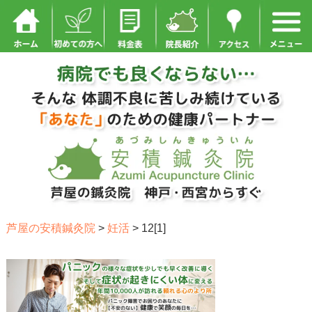
芦屋の安積鍼灸院
>
妊活
>
12[1]