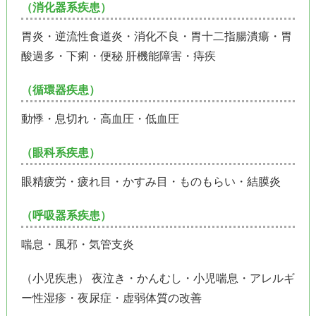
（消化器系疾患）
胃炎・逆流性食道炎・消化不良・胃十二指腸潰瘍・胃
酸過多・下痢・便秘 肝機能障害・痔疾
（循環器疾患）
動悸・息切れ・高血圧・低血圧
（眼科系疾患）
眼精疲労・疲れ目・かすみ目・ものもらい・結膜炎
（呼吸器系疾患）
喘息・風邪・気管支炎
（小児疾患） 夜泣き・かんむし・小児喘息・アレルギ
ー性湿疹・夜尿症・虚弱体質の改善