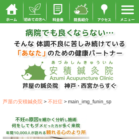
芦屋の安積鍼灸院
>
不妊症
>
main_img_funin_sp