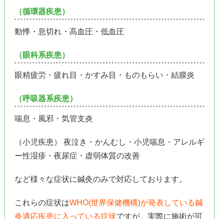
（循環器疾患）
動悸・息切れ・高血圧・低血圧
（眼科系疾患）
眼精疲労・疲れ目・かすみ目・ものもらい・結膜炎
（呼吸器系疾患）
喘息・風邪・気管支炎
（小児疾患） 夜泣き・かんむし・小児喘息・アレルギ
ー性湿疹・夜尿症・虚弱体質の改善
など様々な症状に鍼灸のみで対応しております。
これらの症状は
WHO(世界保健機構)が発表している鍼
灸適応疾患に入っている症状
ですが、実際に施術が可