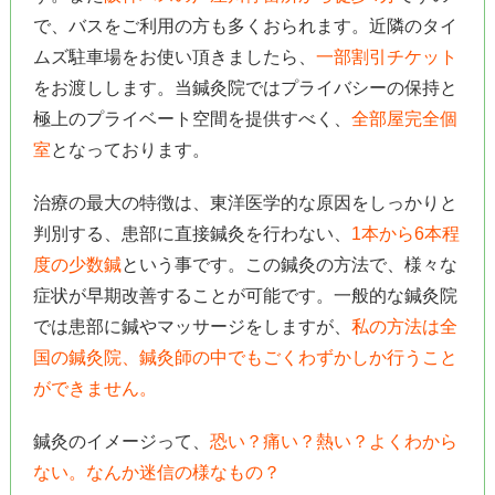
で、バスをご利用の方も多くおられます。近隣のタイ
ムズ駐車場をお使い頂きましたら、
一部割引チケット
をお渡しします。当鍼灸院ではプライバシーの保持と
極上のプライベート空間を提供すべく、
全部屋完全個
室
となっております。
治療の最大の特徴は、東洋医学的な原因をしっかりと
判別する、患部に直接鍼灸を行わない、
1本から6本程
度の少数鍼
という事です。この鍼灸の方法で、様々な
症状が早期改善することが可能です。一般的な鍼灸院
では患部に鍼やマッサージをしますが、
私の方法は全
国の鍼灸院、鍼灸師の中でもごくわずかしか行うこと
ができません。
鍼灸のイメージって、
恐い？痛い？熱い？よくわから
ない。なんか迷信の様なもの？