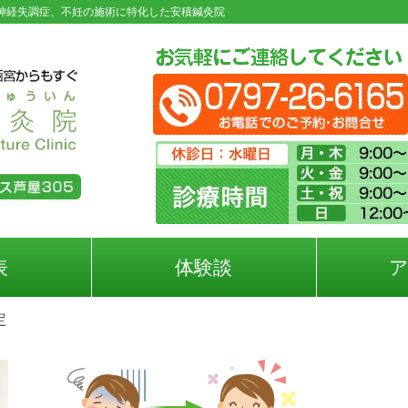
神経失調症、不妊の施術に特化した安積鍼灸院
表
体験談
定