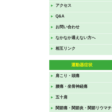
は夏休みです。
アクセス
2022年8月9日
Q&A
7月16日(土)17日(日)18日(月
お問い合わせ
祝)の三連休も休まず診察して
おります。
なかなか通えない方へ
2022年7月16日
相互リンク
GWも休まず診察しておりま
す。
2022年4月23日
運動器症状
11月23日(火祝)は通常通り、24
肩こり・頭痛
日(水)、25日(木)は臨時休診で
す。
腰痛・坐骨神経痛
2021年11月22日
五十肩
８月１５日(日)～１７日(火)ま
でお盆休みです
関節痛・関節炎・関節リウマチ
2021年8月12日