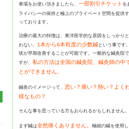
一部割引チケット
車場をお使い頂きましたら、
を
ライバシーの保持と極上のプライベート空間を提供
っております。
治療の最大の特徴は、東洋医学的な原因をしっかり
1本から6本程度の少数鍼
わない、
という事です
状が早期改善することが可能です。一般的な鍼灸院
私の方法は全国の鍼灸院、鍼灸師の中
すが、
とができません。
恐い？痛い？熱い？よく
鍼灸のイメージって、
様なもの？
そんな事を思っている方もおられるかもしれません
全然痛くありません。
まず鍼は
極細の鍼を使用し