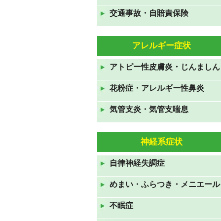
交通事故・自賠責保険
GWも休まず営業しておりま
す。
2021年4月24日
アレルギー症状
年末年始のお知らせ 2020年
アトピー性皮膚炎・じんましん
12月31日から2021年1月3日ま
で休診です。
花粉症・アレルギー性鼻炎
2020年12月19日
気管支炎・気管支喘息
お盆休みも休みなく診察してお
ります。
神経系症状
2020年8月10日
7月23日から26日の祝日も診察
自律神経失調症
しております。
めまい・ふらつき・メニエール
2020年7月19日
ＧＷも休みなく診察していま
不眠症
す。