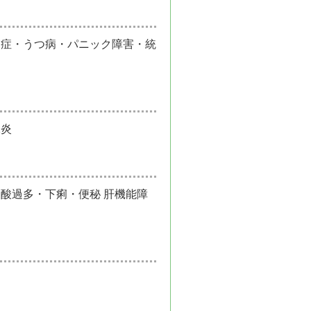
調症・うつ病・パニック障害・統
腺炎
酸過多・下痢・便秘 肝機能障