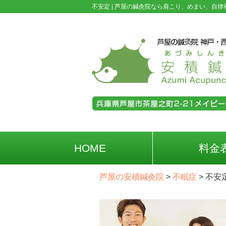
不安定 |
芦屋の鍼灸院なら肩こり、めまい、自律
HOME
料金
芦屋の安積鍼灸院
>
不眠症
>
不安