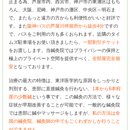
止まる為、芦屋市内、西宮市、神戸市の東灘区はもち
ろん、大阪、尼崎、神戸市の灘区、中央区～明石ま
で。またもっと遠方の方からも利便性がいいと好評で
す。また
阪神バスの芦屋川停留所から徒歩4分
ですの
で、バスをご利用の方も多くおられます。近隣のタイ
ムズ駐車場をお使い頂きましたら、
一部割引チケット
をお渡しします。当鍼灸院ではプライバシーの保持と
極上のプライベート空間を提供すべく、
全部屋完全個
室
となっております。
治療の最大の特徴は、東洋医学的な原因をしっかりと
判別する、患部に直接鍼灸を行わない、
1本から6本程
度の少数鍼
という事です。この鍼灸の方法で、様々な
症状が早期改善することが可能です。一般的な鍼灸院
では患部に鍼やマッサージをしますが、
私の方法は全
国の鍼灸院、鍼灸師の中でもごくわずかしか行うこと
ができません。