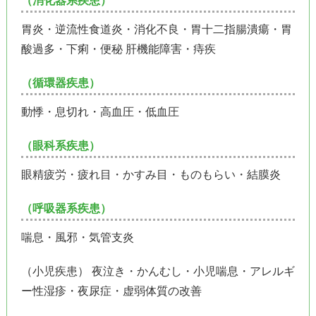
（消化器系疾患）
胃炎・逆流性食道炎・消化不良・胃十二指腸潰瘍・胃
酸過多・下痢・便秘 肝機能障害・痔疾
（循環器疾患）
動悸・息切れ・高血圧・低血圧
（眼科系疾患）
眼精疲労・疲れ目・かすみ目・ものもらい・結膜炎
（呼吸器系疾患）
喘息・風邪・気管支炎
（小児疾患） 夜泣き・かんむし・小児喘息・アレルギ
ー性湿疹・夜尿症・虚弱体質の改善