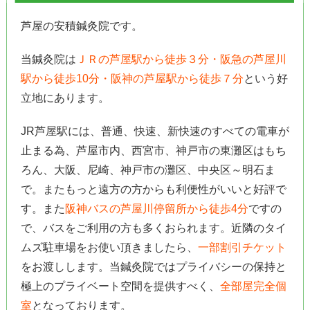
芦屋の安積鍼灸院です。
当鍼灸院は
ＪＲの芦屋駅から徒歩３分・阪急の芦屋川
駅から徒歩10分・阪神の芦屋駅から徒歩７分
という好
立地にあります。
JR芦屋駅には、普通、快速、新快速のすべての電車が
止まる為、芦屋市内、西宮市、神戸市の東灘区はもち
ろん、大阪、尼崎、神戸市の灘区、中央区～明石ま
で。またもっと遠方の方からも利便性がいいと好評で
す。また
阪神バスの芦屋川停留所から徒歩4分
ですの
で、バスをご利用の方も多くおられます。近隣のタイ
ムズ駐車場をお使い頂きましたら、
一部割引チケット
をお渡しします。当鍼灸院ではプライバシーの保持と
極上のプライベート空間を提供すべく、
全部屋完全個
室
となっております。